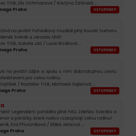
islav Trtík, Elis Ochmanová / Kristýna Žďánská ...
 Image Praha
VSTUPENKY
ožívá na jevišti! Pohádkový muzikál plný kouzel, humoru
eněk Svěrák a Jaroslav Uhlíř.
lav Trtík, Izabela Jati / Lucie Brzáková ...
 Image Praha
VSTUPENKY
vá na jevišti! Užijte si spolu s ním dobrodružnou cestu
edstavení pro celou rodinu.
ojtíšek / Rostislav Trtík, Michaela Sajlerová ...
Image Praha
VSTUPENKY
ka
hání! Legendární pohádka plná hitů Zdeňka Svěráka a
umor a písničky, které naživo rozezpívají celou rodinu!
 Jeník, Eva Přívozníková / Eliška Jansová ...
Image Praha
VSTUPENKY