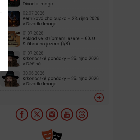
Divadle Image
02.07.2026
Perníková chaloupka – 28. října 2026
v Divadle Image
01.07.2026
Poklad ve Stříbrném jezeře – 60. U
Stříbrného jezera (1/8)
01.07.2026
Krkonošské pohádky – 25. října 2026
v Děčíně
30.06.2026
Krkonošské pohádky – 25. října 2026
v Divadle Image