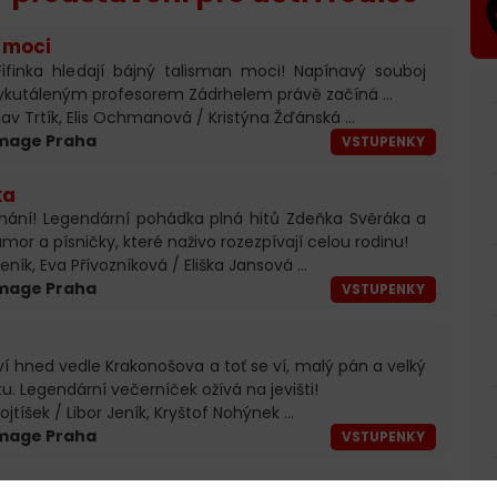
n moci
Fifinka hledají bájný talisman moci! Napínavý souboj
vykutáleným profesorem Zádrhelem právě začíná ...
islav Trtík, Elis Ochmanová / Kristýna Žďánská ...
 Image Praha
VSTUPENKY
ka
hání! Legendární pohádka plná hitů Zdeňka Svěráka a
umor a písničky, které naživo rozezpívají celou rodinu!
 Jeník, Eva Přívozníková / Eliška Jansová ...
 Image Praha
VSTUPENKY
 hned vedle Krakonošova a toť se ví, malý pán a velký
u. Legendární večerníček ožívá na jevišti!
 Vojtíšek / Libor Jeník, Kryštof Nohýnek ...
 Image Praha
VSTUPENKY