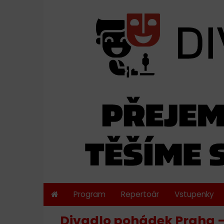
Program
Repertoár
Vstupenky
Divadlo pohádek Praha – 