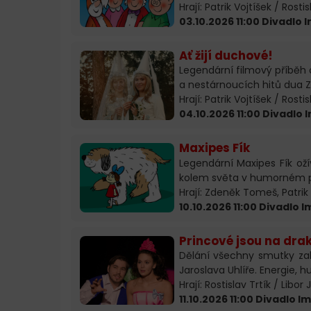
Hrají: Patrik Vojtíšek / Rost
03.10.2026 11:00 Divadlo
Ať žijí duchové!
Legendární filmový příběh 
a nestárnoucích hitů dua Zd
Hrají: Patrik Vojtíšek / Rostis
04.10.2026 11:00 Divadlo
Maxipes Fík
Legendární Maxipes Fík oží
kolem světa v humorném př
Hrají: Zdeněk Tomeš, Patrik V
10.10.2026 11:00 Divadlo 
Princové jsou na dra
Dělání všechny smutky za
Jaroslava Uhlíře. Energie, h
Hrají: Rostislav Trtík / Libor
11.10.2026 11:00 Divadlo 