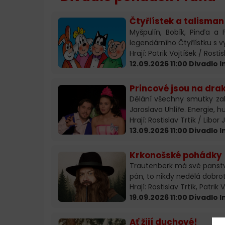
Čtyřlístek a talisma
Myšpulín, Bobík, Pinďa a 
legendárního Čtyřlístku s 
Hrají: Patrik Vojtíšek / Rost
12.09.2026 11:00 Divadlo
Princové jsou na dra
Dělání všechny smutky za
Jaroslava Uhlíře. Energie, h
Hrají: Rostislav Trtík / Libor
13.09.2026 11:00 Divadlo
Krkonošské pohádky
Trautenberk má své panství
pán, to nikdy nedělá dobrot
Hrají: Rostislav Trtík, Patrik
19.09.2026 11:00 Divadlo
Ať žijí duchové!