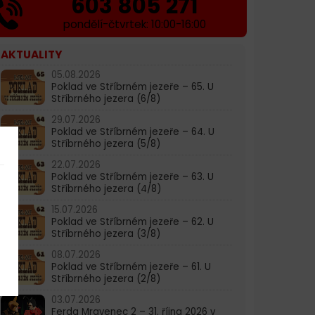
603 805 271
pondělí-čtvrtek: 10:00-16:00
AKTUALITY
05.08.2026
Poklad ve Stříbrném jezeře – 65. U
Stříbrného jezera (6/8)
29.07.2026
Poklad ve Stříbrném jezeře – 64. U
Stříbrného jezera (5/8)
22.07.2026
Poklad ve Stříbrném jezeře – 63. U
Stříbrného jezera (4/8)
15.07.2026
Poklad ve Stříbrném jezeře – 62. U
Stříbrného jezera (3/8)
08.07.2026
Poklad ve Stříbrném jezeře – 61. U
Stříbrného jezera (2/8)
03.07.2026
Ferda Mravenec 2 – 31. října 2026 v