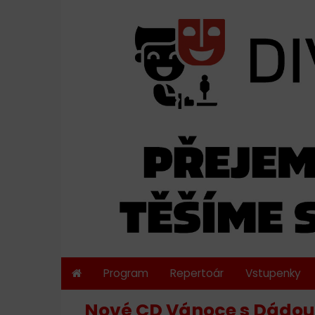
Program
Repertoár
Vstupenky
Nové CD Vánoce s Dádou 