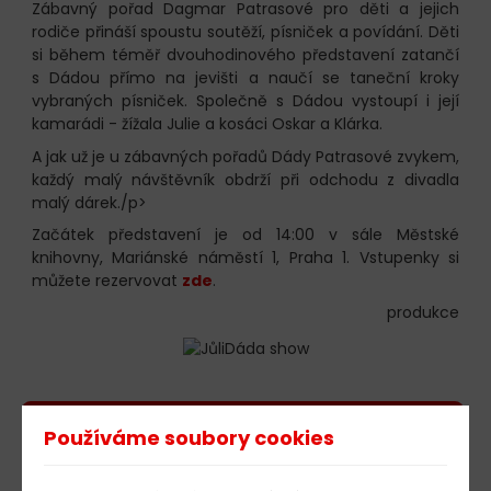
Zábavný pořad Dagmar Patrasové pro děti a jejich
rodiče přináší spoustu soutěží, písniček a povídání. Děti
si během téměř dvouhodinového představení zatančí
s Dádou přímo na jevišti a naučí se taneční kroky
vybraných písniček. Společně s Dádou vystoupí i její
kamarádi - žížala Julie a kosáci Oskar a Klárka.
A jak už je u zábavných pořadů Dády Patrasové zvykem,
každý malý návštěvník obdrží při odchodu z divadla
malý dárek./p>
Začátek představení je od 14:00 v sále Městské
knihovny, Mariánské náměstí 1, Praha 1. Vstupenky si
můžete rezervovat
zde
.
produkce
603 805 271
Používáme soubory cookies
pondělí-čtvrtek: 10:00-16:00