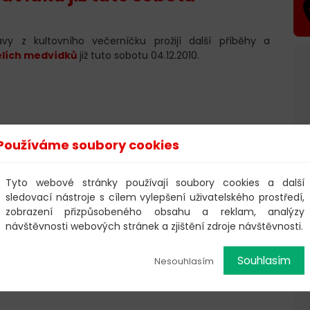
y z kultovního večerníčku prožijí další příběhy a
elích medvídků
již tuto sobotu 04.12.2010.
Používáme soubory cookies
lých včelích medvídků-čmeláčků Čmeldy a Brumdy a
Tyto webové stránky používají soubory cookies a další
, lučního koníka, mušky, pučmelouda, roháče aj.
sledovací nástroje s cílem vylepšení uživatelského prostředí,
písničkami Petra Skoumala s texty Zdeňka Svěráka.
zobrazení přizpůsobeného obsahu a reklam, analýzy
 divadla Metro, Národní třída 25, Praha 1. Vstupenky si
návštěvnosti webových stránek a zjištění zdroje návštěvnosti.
produkce
Souhlasím
Nesouhlasím