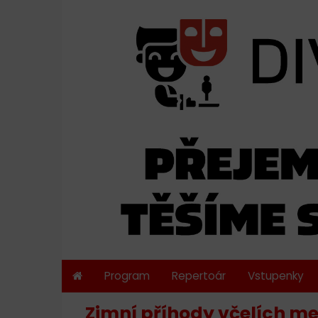
Program
Repertoár
Vstupenky
Zimní příhody včelích me