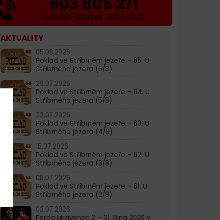
603 805 271
pondělí-čtvrtek: 10:00-16:00
AKTUALITY
05.08.2026
Poklad ve Stříbrném jezeře – 65. U
Stříbrného jezera (6/8)
29.07.2026
Poklad ve Stříbrném jezeře – 64. U
Stříbrného jezera (5/8)
22.07.2026
Poklad ve Stříbrném jezeře – 63. U
Stříbrného jezera (4/8)
15.07.2026
Poklad ve Stříbrném jezeře – 62. U
Stříbrného jezera (3/8)
08.07.2026
Poklad ve Stříbrném jezeře – 61. U
Stříbrného jezera (2/8)
03.07.2026
Ferda Mravenec 2 – 31. října 2026 v