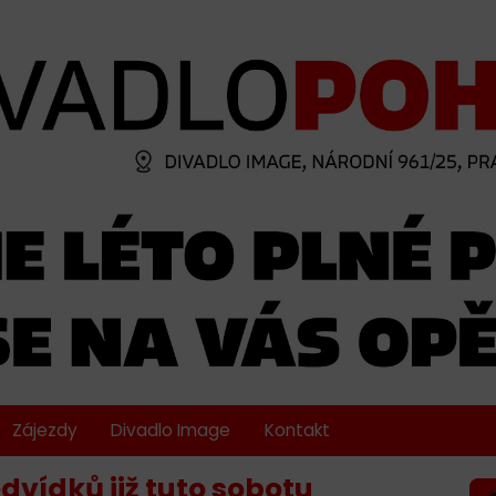
Zájezdy
Divadlo Image
Kontakt
dvídků již tuto sobotu