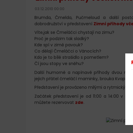
03.12.2010 00:00
Brumda, Čmelda, Pučmeloud a další postav
dobrodružství v představení
Zimní příhody vč
Víte,jak se Čmeláčci chystají na zimu?
Proč je podzim tak sladký?
Kde spí v zimě pavouk?
Co dělají Čmeláčci o Vánocích?
Kdo je to bílé strašidlo s pometlem?
Čí jsou stopy ve sněhu?
Další humorné a napínavé příhody dvou ma
jejich přátel čmeláčí maminky, brouka Kvapníka
Představení je provázeno milými a rytmickými 
Začátek představení je od 11:00 a 14:00 v sále
můžete rezervovat
zde
.