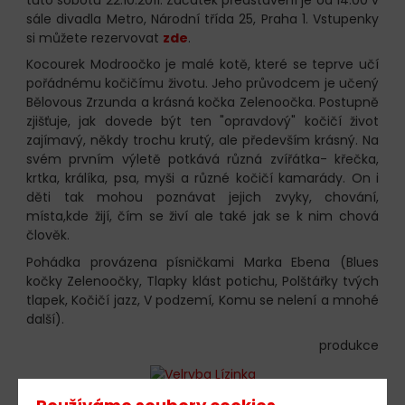
sále divadla Metro, Národní třída 25, Praha 1. Vstupenky
si můžete rezervovat
zde
.
Kocourek Modroočko je malé kotě, které se teprve učí
pořádnému kočičímu životu. Jeho průvodcem je učený
Bělovous Zrzunda a krásná kočka Zelenoočka. Postupně
zjišťuje, jak dovede být ten "opravdový" kočičí život
zajímavý, někdy trochu krutý, ale především krásný. Na
svém prvním výletě potkává různá zvířátka- křečka,
krtka, králíka, psa, myši a různé kočičí kamarády. On i
děti tak mohou poznávat jejich zvyky, chování,
místa,kde žijí, čím se živí ale také jak se k nim chová
člověk.
Pohádka provázena písničkami Marka Ebena (Blues
kočky Zelenoočky, Tlapky klást potichu, Polštářky tvých
tlapek, Kočičí jazz, V podzemí, Komu se nelení a mnohé
další).
produkce