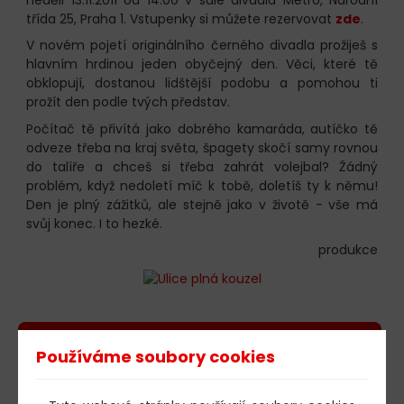
třída 25, Praha 1. Vstupenky si můžete rezervovat
zde
.
V novém pojetí originálního černého divadla prožiješ s
hlavním hrdinou jeden obyčejný den. Věci, které tě
obklopují, dostanou lidštější podobu a pomohou ti
prožít den podle tvých představ.
Počítač tě přivítá jako dobrého kamaráda, autíčko tě
odveze třeba na kraj světa, špagety skočí samy rovnou
do talíře a chceš si třeba zahrát volejbal? Žádný
problém, když nedoletí míč k tobě, doletíš ty k němu!
Den je plný zážitků, ale stejně jako v životě - vše má
svůj konec. I to hezké.
produkce
603 805 271
Používáme soubory cookies
pondělí-čtvrtek: 10:00-16:00