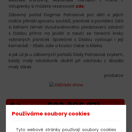
Vstupenky si můžete rezervovat
zde
.
Zábavný pořad Dagmar Patrasové pro děti a jejich
rodiče přináší spoustu soutěží, písniček a povídání. Děti
si během téměř dvouhodinového představení zatančí
s Dádou přímo na jevišti a naučí se taneční kroky
vybraných písniček. Společně s Dádou vystoupí i její
kamarádi - žížala Julie a kosáci Oskar a Klárka.
A jak už je u zábavných pořadů Dády Patrasové zvykem,
každý malý návštěvník obdrží při odchodu z divadla
malý dárek.
produkce
603 805 271
Používáme soubory cookies
pondělí-čtvrtek: 10:00-16:00
AKTUALITY
Tyto webové stránky používají soubory cookies