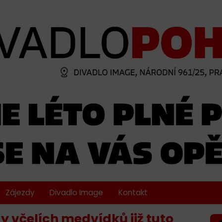
Zájezdy
Divadlo Image
Kontakt
y včelích medvídků již tuto