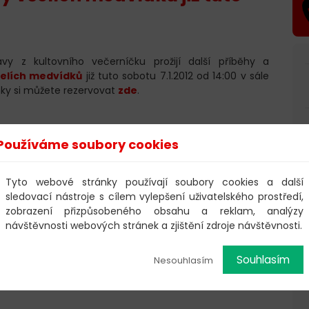
y z kultovního večerníčku prožijí další příběhy a
čelích medvídků
již tuto sobotu 7.1.2012 od 14:00 v sále
enky si můžete rezervovat
zde
.
Používáme soubory cookies
Tyto webové stránky používají soubory cookies a další
sledovací nástroje s cílem vylepšení uživatelského prostředí,
lých včelích medvídků-čmeláčků Čmeldy a Brumdy a
zobrazení přizpůsobeného obsahu a reklam, analýzy
, lučního koníka, mušky, pučmelouda, roháče aj.
návštěvnosti webových stránek a zjištění zdroje návštěvnosti.
písničkami Petra Skoumala s texty Zdeňka Svěráka.
produkce
Souhlasím
Nesouhlasím