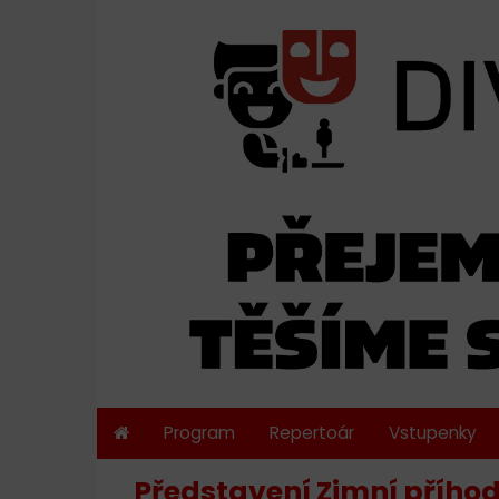
Program
Repertoár
Vstupenky
Představení Zimní příhod