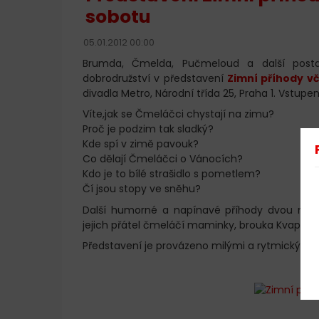
sobotu
05.01.2012 00:00
Brumda, Čmelda, Pučmeloud a další postav
dobrodružství v představení
Zimní příhody v
divadla Metro, Národní třída 25, Praha 1. Vstup
Víte,jak se Čmeláčci chystají na zimu?
Proč je podzim tak sladký?
Kde spí v zimě pavouk?
Co dělají Čmeláčci o Vánocích?
Kdo je to bílé strašidlo s pometlem?
Čí jsou stopy ve sněhu?
Další humorné a napínavé příhody dvou ma
jejich přátel čmeláčí maminky, brouka Kvapníka
Představení je provázeno milými a rytmickými 