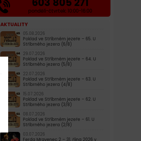
603 805 271
pondělí-čtvrtek: 10:00-16:00
AKTUALITY
05.08.2026
Poklad ve Stříbrném jezeře – 65. U
Stříbrného jezera (6/8)
29.07.2026
Poklad ve Stříbrném jezeře – 64. U
Stříbrného jezera (5/8)
22.07.2026
Poklad ve Stříbrném jezeře – 63. U
Stříbrného jezera (4/8)
15.07.2026
Poklad ve Stříbrném jezeře – 62. U
Stříbrného jezera (3/8)
08.07.2026
Poklad ve Stříbrném jezeře – 61. U
Stříbrného jezera (2/8)
03.07.2026
Ferda Mravenec 2 – 31. října 2026 v