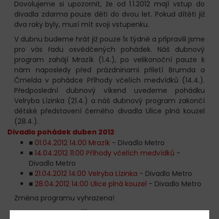
Dovolujeme si upozornit, že od 1.1.2012 mají vstup do
divadla zdarma pouze děti do dvou let. Pokud dítěti již
dva roky byly, musí mít svoji vstupenku.
V dubnu budeme hrát již pouze 1x týdně a připravili jsme
pro vás řadu osvědčených pohádek. Náš dubnový
program zahájí Mrazík (1.4.), po velikonoční pauze k
nám naposledy před prázdninami přiletí Brumda a
Čmelda v pohádce Příhody včelích medvídků (14.4.).
Předposlední dubnový víkend uvedeme pohádku
Velryba Lízinka (21.4.) a náš dubnový program zakončí
dětské představení černého divadla Ulice plná kouzel
(28.4.).
Divadlo pohádek duben 2012
■
01.04.2012 14:00 Mrazík
- Divadlo Metro
■
14.04.2012 11:00 Příhody včelích medvídků
-
Divadlo Metro
■
21.04.2012 14:00 Velryba Lízinka
- Divadlo Metro
■
28.04.2012 14:00 Ulice plná kouzel
- Divadlo Metro
Změna programu vyhrazena!