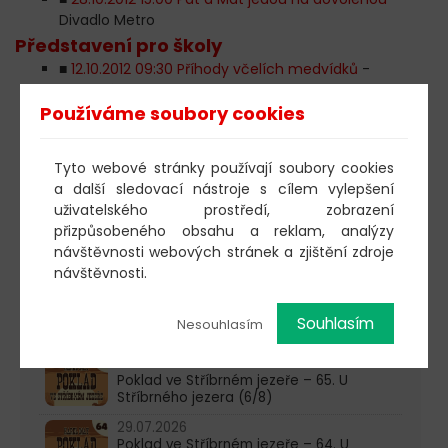
Divadlo Metro
Představení pro školy
■
12.10.2012 09:30 Příhody včelích medvídků
-
Městská knihovna
■
19.10.2012 09:30 Pat a Mat jedou na dovolenou
-
Používáme soubory cookies
Městská knihovna
Změna programu vyhrazena!
Tyto webové stránky používají soubory cookies
a další sledovací nástroje s cílem vylepšení
uživatelského prostředí, zobrazení
přizpůsobeného obsahu a reklam, analýzy
návštěvnosti webových stránek a zjištění zdroje
603 805 271
návštěvnosti.
pondělí-čtvrtek: 10:00-16:00
Souhlasím
Nesouhlasím
AKTUALITY
05.08.2026
Poklad ve Stříbrném jezeře – 65. U
Stříbrného jezera (6/8)
29.07.2026
Poklad ve Stříbrném jezeře – 64. U