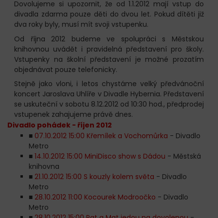
Dovolujeme si upozornit, že od 1.1.2012 mají vstup do
divadla zdarma pouze děti do dvou let. Pokud dítěti již
dva roky byly, musí mít svoji vstupenku.
Od října 2012 budeme ve spolupráci s Městskou
knihovnou uvádět i pravidelná představení pro školy.
Vstupenky na školní představení je možné prozatím
objednávat pouze telefonicky.
Stejně jako vloni, i letos chystáme velký předvánoční
koncert Jaroslava Uhlíře v Divadle Hybernia. Představení
se uskuteční v sobotu 8.12.2012 od 10:30 hod., předprodej
vstupenek zahajujeme právě dnes.
Divadlo pohádek - říjen 2012
■
07.10.2012 15:00 Křemílek a Vochomůrka
- Divadlo
Metro
■
14.10.2012 15:00 MiniDisco show s Dádou
- Městská
knihovna
■
21.10.2012 15:00 S kouzly kolem světa
- Divadlo
Metro
■
28.10.2012 11:00 Kocourek Modroočko
- Divadlo
Metro
■
28.10.2012 15:00 Pat a Mat jedou na dovolenou
-