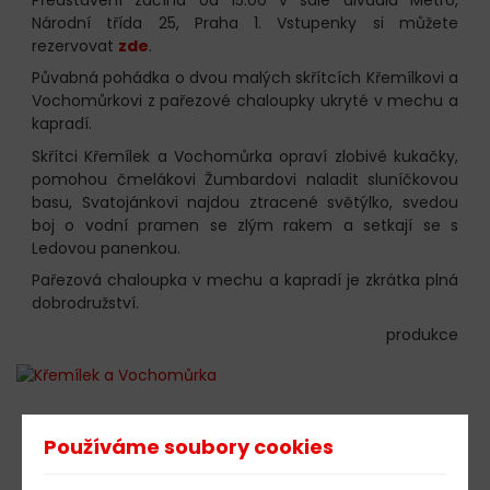
Národní třída 25, Praha 1. Vstupenky si můžete
rezervovat
zde
.
Půvabná pohádka o dvou malých skřítcích Křemílkovi a
Vochomůrkovi z pařezové chaloupky ukryté v mechu a
kapradí.
Skřítci Křemílek a Vochomůrka opraví zlobivé kukačky,
pomohou čmelákovi Žumbardovi naladit sluníčkovou
basu, Svatojánkovi najdou ztracené světýlko, svedou
boj o vodní pramen se zlým rakem a setkají se s
Ledovou panenkou.
Pařezová chaloupka v mechu a kapradí je zkrátka plná
dobrodružství.
produkce
603 805 271
Používáme soubory cookies
pondělí-čtvrtek: 10:00-16:00