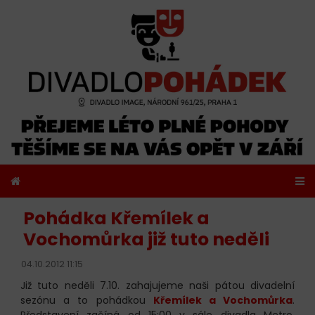
Pohádka Křemílek a
Vochomůrka již tuto neděli
04.10.2012 11:15
Již tuto neděli 7.10. zahajujeme naši pátou divadelní
sezónu a to pohádkou
Křemílek a Vochomůrka
.
Představení začíná od 15:00 v sále divadla Metro,