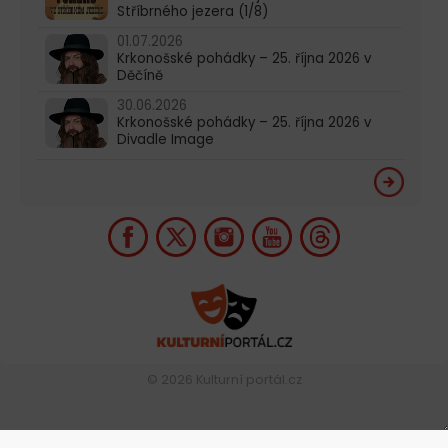
Stříbrného jezera (1/8)
01.07.2026
Krkonošské pohádky – 25. října 2026 v
Děčíně
30.06.2026
Krkonošské pohádky – 25. října 2026 v
Divadle Image
© 2026
Kulturní portál.cz