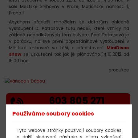
sále Městské knihovny v Praze, Mariánské náměstí 1,
Praha 1.
Abychom předešli množícím se dotazům ohledně
vystoupení D. Patrasové tutu neděli, které vznikly na
základě nepodložených fám bulváru. Paní Patrasová je
v pořádku, na své první poprázdninové vystoupení v
Městské knihovně se těší, a představení
MiniDisco
show
se uskuteční tak jak je plánováno 14.10.2012 od
15:00 hod.
produkce
603 805 271
pondělí-čtvrtek: 10:00-16:00
Používáme soubory cookies
AKTUALITY
Tyto webové stránky používají soubory cookies
05.08.2026
Poklad ve Stříbrném jezeře – 65. U
a další sledovací nástroje s cílem vylepšení