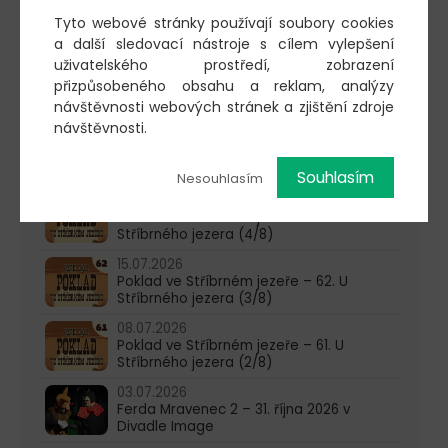
pondělí-čtvrtek: 10:00-16:00
Tyto webové stránky používají soubory cookies
AKTUALITY
a další sledovací nástroje s cílem vylepšení
uživatelského prostředí, zobrazení
05.08.2026
přizpůsobeného obsahu a reklam, analýzy
Poklad ve Stříbrném jezeře – 65. U
návštěvnosti webových stránek a zjištění zdroje
Stříbrného jezera (6/8)
návštěvnosti.
29.07.2026
Poklad ve Stříbrném jezeře – 64. U
Stříbrného jezera (5/8)
Souhlasím
Nesouhlasím
22.07.2026
Poklad ve Stříbrném jezeře – 63. U
Stříbrného jezera (4/8)
15.07.2026
Poklad ve Stříbrném jezeře – 62. U
Stříbrného jezera (3/8)
08.07.2026
Poklad ve Stříbrném jezeře – 61. U
Stříbrného jezera (2/8)
03.07.2026
Ferda Mravenec 2 – 31. října 2026 v
Divadle Image