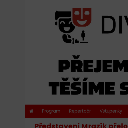
Program
Repertoár
Vstupenky
Představení Mrazík přelože