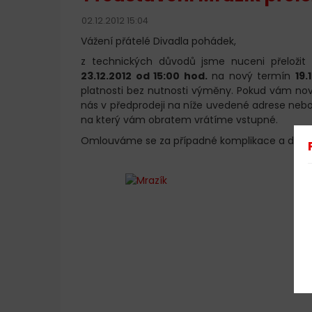
02.12.2012 15:04
Vážení přátelé Divadla pohádek,
z technických důvodů jsme nuceni přeložit
23.12.2012 od 15:00 hod.
na nový termín
19.
platnosti bez nutnosti výměny. Pokud vám nov
nás v předprodeji na níže uvedené adrese nebo
na který vám obratem vrátíme vstupné.
Omlouváme se za případné komplikace a děku