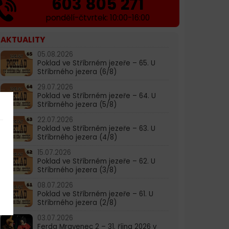
603 805 271
pondělí-čtvrtek: 10:00-16:00
AKTUALITY
05.08.2026
Poklad ve Stříbrném jezeře – 65. U
Stříbrného jezera (6/8)
29.07.2026
Poklad ve Stříbrném jezeře – 64. U
Stříbrného jezera (5/8)
22.07.2026
Poklad ve Stříbrném jezeře – 63. U
Stříbrného jezera (4/8)
15.07.2026
Poklad ve Stříbrném jezeře – 62. U
Stříbrného jezera (3/8)
08.07.2026
Poklad ve Stříbrném jezeře – 61. U
Stříbrného jezera (2/8)
03.07.2026
Ferda Mravenec 2 – 31. října 2026 v