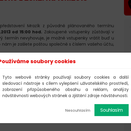
 představení Mrazík z původně plánovaného termínu
1.2013 od 15:00 hod.
Zakoupené vstupenky zůstávají v
ý termín nevyhovuje, je možné vstupenky vrátit buď u
 nám je zašlete poštou společně s číslem vašeho účtu,
jeme za pochopení.
Používáme soubory cookies
produkce
Tyto webové stránky používají soubory cookies a další
sledovací nástroje s cílem vylepšení uživatelského prostředí,
zobrazení přizpůsobeného obsahu a reklam, analýzy
návštěvnosti webových stránek a zjištění zdroje návštěvnosti.
Souhlasím
Nesouhlasím