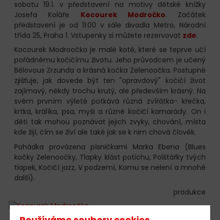
sobotu 19.1. v představení na motivy dětské knížky
Josefa Koláře
Kocourek Modročko
. Začátek
představení je od 11:00 v sále divadla Metro, Národní
třída 25, Praha 1. Vstupenky si můžete rezervovat
zde
.
Kocourek Modroočko je malé kotě, které se teprve učí
pořádnému kočičímu životu. Jeho průvodcem je učený
Bělovous Zrzunda a krásná kočka Zelenoočka. Postupně
zjišťuje, jak dovede být ten "opravdový" kočičí život
zajímavý, někdy trochu krutý, ale především krásný. Na
svém prvním výletě potkává různá zvířátka- křečka,
krtka, králíka, psa, myši a různé kočičí kamarády. On i
děti tak mohou poznávat jejich zvyky, chování, místa
kde žijí, čím se živí ale také jak se k nim chová člověk.
Pohádka provázena písničkami Marka Ebena (Blues
kočky Zelenoočky, Tlapky klást potichu, Polštářky tvých
tlapek, Kočičí jazz, V podzemí, Komu se nelení a mnohé
další).
produkce
Používáme soubory cookies