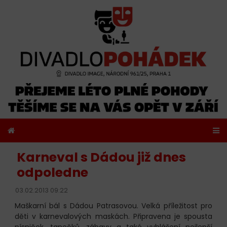
Karneval s Dádou již dnes
odpoledne
03.02.2013 09:22
Maškarní bál s Dádou Patrasovou. Velká příležitost pro
děti v karnevalových maskách. Připravena je spousta
písniček, tanečků, zábavy a také vyhlášení nejlepší