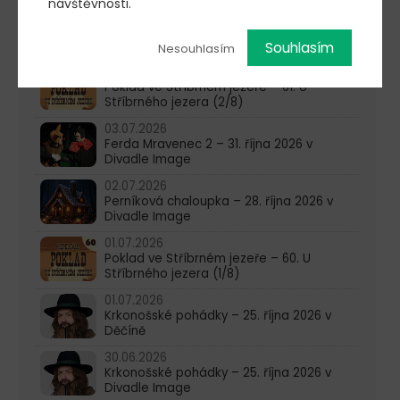
návštěvnosti.
15.07.2026
Poklad ve Stříbrném jezeře – 62. U
Stříbrného jezera (3/8)
Souhlasím
Nesouhlasím
08.07.2026
Poklad ve Stříbrném jezeře – 61. U
Stříbrného jezera (2/8)
03.07.2026
Ferda Mravenec 2 – 31. října 2026 v
Divadle Image
02.07.2026
Perníková chaloupka – 28. října 2026 v
Divadle Image
01.07.2026
Poklad ve Stříbrném jezeře – 60. U
Stříbrného jezera (1/8)
01.07.2026
Krkonošské pohádky – 25. října 2026 v
Děčíně
30.06.2026
Krkonošské pohádky – 25. října 2026 v
Divadle Image