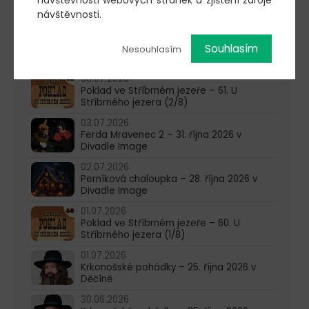
Poklad ve Stříbrném jezeře – 63. U
návštěvnosti.
Stříbrného jezera (4/8)
15.07.2026
Poklad ve Stříbrném jezeře – 62. U
Souhlasím
Nesouhlasím
Stříbrného jezera (3/8)
08.07.2026
Poklad ve Stříbrném jezeře – 61. U
Stříbrného jezera (2/8)
03.07.2026
Ferda Mravenec 2 – 31. října 2026 v
Divadle Image
02.07.2026
Perníková chaloupka – 28. října 2026 v
Divadle Image
01.07.2026
Poklad ve Stříbrném jezeře – 60. U
Stříbrného jezera (1/8)
01.07.2026
Krkonošské pohádky – 25. října 2026 v
Děčíně
30.06.2026