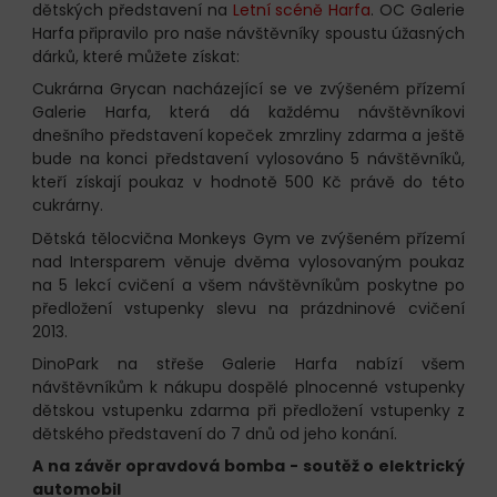
dětských představení na
Letní scéně Harfa
. OC Galerie
Harfa připravilo pro naše návštěvníky spoustu úžasných
dárků, které můžete získat:
Cukrárna Grycan nacházející se ve zvýšeném přízemí
Galerie Harfa, která dá každému návštěvníkovi
dnešního představení kopeček zmrzliny zdarma a ještě
bude na konci představení vylosováno 5 návštěvníků,
kteří získají poukaz v hodnotě 500 Kč právě do této
cukrárny.
Dětská tělocvična Monkeys Gym ve zvýšeném přízemí
nad Intersparem věnuje dvěma vylosovaným poukaz
na 5 lekcí cvičení a všem návštěvníkům poskytne po
předložení vstupenky slevu na prázdninové cvičení
2013.
DinoPark na střeše Galerie Harfa nabízí všem
návštěvníkům k nákupu dospělé plnocenné vstupenky
dětskou vstupenku zdarma při předložení vstupenky z
dětského představení do 7 dnů od jeho konání.
A na závěr opravdová bomba - soutěž o elektrický
automobil