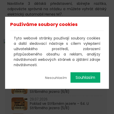
Navštivte 3 dětská představení, sbírejte razítka,
odpovězte správně na otázku a můžete vyhrát dětský
elektrický automobil Henes M7.
Jak vidíte, nabídka dárků na zítřejší představení je
Používáme soubory cookies
opravdu obrovská. Pokud ještě nemáte vstupenku,
neváhejte!!
Tyto webové stránky používají soubory cookies
a další sledovací nástroje s cílem vylepšení
uživatelského prostředí, zobrazení
přizpůsobeného obsahu a reklam, analýzy
603 805 271
návštěvnosti webových stránek a zjištění zdroje
pondělí-čtvrtek: 10:00-16:00
návštěvnosti.
AKTUALITY
Souhlasím
Nesouhlasím
05.08.2026
Poklad ve Stříbrném jezeře – 65. U
Stříbrného jezera (6/8)
29.07.2026
Poklad ve Stříbrném jezeře – 64. U
Stříbrného jezera (5/8)