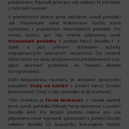
představení. Připravili jsme pro vás celkem 14 pohádek,
z toho pět novinek!
V předchozích letech jsme několikrát uvedli pohádku
Jak Trautenberk dělal Krakonošovi ducha, která
vycházela z populárních Krkonošských pohádek. Pro
novou sezónu pro vás máme připraveny nové
Krkonošské pohádky
v podání herců Divadla F. X.
Šaldy a pod přímým dohledem autorky
stejnojmenných televizních večerníčků (ta ostatně
slíbila účast na obou listopadových představeních a po
jejich skončení proběhne ve foayeru divadla
autogramiáda).
Další listopadovou novinkou je divadelní zpracování
populární
Dívky na koštěti
v podání herců Divadla
Rozmanitostí (hrají u nás i pohádku Ať žijí duchové).
Třetí novinkou je
Ferda Mravenec
. V minulé sezóně
jsme uvedli pohádku Příhody Ferdy Mravence v podání
Divadla AHA!. Pro letošní podzim máme pro vás
připraveno nové výpravné zpracování v podání Docela
velkého divadla (O loupežníku Rumcajsovi, Mrazík,