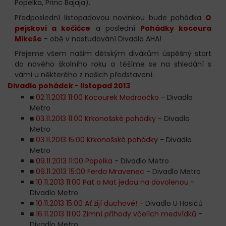
Popelka, Princ Bajaja).
Předposlední listopadovou novinkou bude pohádka
O
pejskovi a kočičce
a poslední
Pohádky kocoura
Mikeše
- obě v nastudování Divadla AHA!
Přejeme všem našim dětským divákům úspěšný start
do nového školního roku a těšíme se na shledání s
vámi u některého z našich představení.
Divadlo pohádek - listopad 2013
■
02.11.2013 11:00 Kocourek Modroočko
- Divadlo
Metro
■
03.11.2013 11:00 Krkonošské pohádky
- Divadlo
Metro
■
03.11.2013 15:00 Krkonošské pohádky
- Divadlo
Metro
■
09.11.2013 11:00 Popelka
- Divadlo Metro
■
09.11.2013 15:00 Ferda Mravenec
- Divadlo Metro
■
10.11.2013 11:00 Pat a Mat jedou na dovolenou
-
Divadlo Metro
■
10.11.2013 15:00 Ať žijí duchové!
- Divadlo U Hasičů
■
16.11.2013 11:00 Zimní příhody včelích medvídků
-
Divadlo Metro