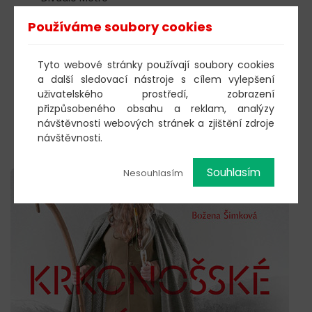
■
17.11.2013 11:00 Pohádky kocoura Mikeše
- Divadlo
Používáme soubory cookies
Metro
■
17.11.2013 15:00 Saxana - Dívka na koštěti
- Divadlo
U Hasičů
Tyto webové stránky používají soubory cookies
■
23.11.2013 11:00 Velryba Lízinka
- Divadlo Metro
a další sledovací nástroje s cílem vylepšení
■
24.11.2013 11:00 O pejskovi a kočičce
- Divadlo
uživatelského prostředí, zobrazení
Metro
přizpůsobeného obsahu a reklam, analýzy
■
24.11.2013 15:00 JůliDáda show
- Městská knihovna
návštěvnosti webových stránek a zjištění zdroje
■
30.11.2013 11:00 Maxipes Fík
- Divadlo Metro
návštěvnosti.
Změna programu vyhrazena!
Souhlasím
Nesouhlasím