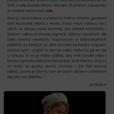
11:00 v sále Divadla Metro, Národní 25, Praha 1. Vstupenky
si můžete rezervovat
zde
.
Slavný, neohrožený a statečný hrdina mnoha generací
dětí kocourek Mikeš z Hrusic, který mluví lidskou řečí,
ožívá ve zbrusu nové komedii, aby přinesl holčičkám i
klukům velkou hromadu legrace, zábavy i poučení. Ale
také mnoho veselých, napínavých a dobrodružných
příběhů, ve kterých se děti dozvědí za kterým kopcem
začíná svět - a jaké to tam je, nebo třeba to, jak se žije
u cirkusu, a co je třeba udělat, aby měl člověk nebo i
kocour spoustu dobrých kamarádů, kvůli kterým stojí za
to vrátit se zpátky domů. Protože - jak říká kocour
Mikeš: „Doma je doma, tam se všem dětem i zvířátkům
žije jako na obláčku...“
produkce