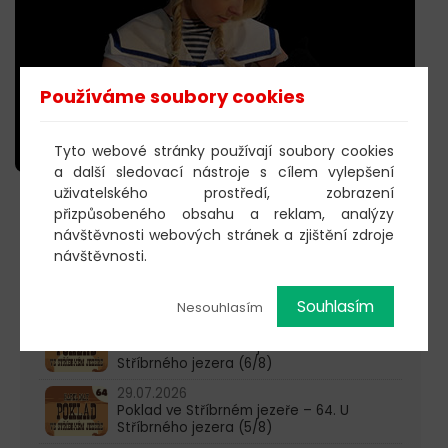
Používáme soubory cookies
Tyto webové stránky používají soubory cookies
a další sledovací nástroje s cílem vylepšení
uživatelského prostředí, zobrazení
přizpůsobeného obsahu a reklam, analýzy
603 805 271
návštěvnosti webových stránek a zjištění zdroje
návštěvnosti.
pondělí-čtvrtek: 10:00-16:00
AKTUALITY
Souhlasím
Nesouhlasím
05.08.2026
Poklad ve Stříbrném jezeře – 65. U
Stříbrného jezera (6/8)
29.07.2026
Poklad ve Stříbrném jezeře – 64. U
Stříbrného jezera (5/8)