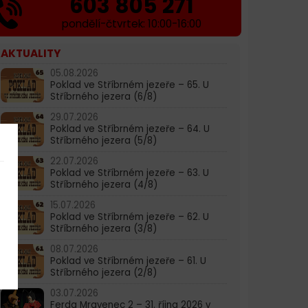
603 805 271
pondělí-čtvrtek: 10:00-16:00
AKTUALITY
05.08.2026
Poklad ve Stříbrném jezeře – 65. U
Stříbrného jezera (6/8)
29.07.2026
Poklad ve Stříbrném jezeře – 64. U
Stříbrného jezera (5/8)
22.07.2026
Poklad ve Stříbrném jezeře – 63. U
Stříbrného jezera (4/8)
15.07.2026
Poklad ve Stříbrném jezeře – 62. U
Stříbrného jezera (3/8)
08.07.2026
Poklad ve Stříbrném jezeře – 61. U
Stříbrného jezera (2/8)
03.07.2026
Ferda Mravenec 2 – 31. října 2026 v