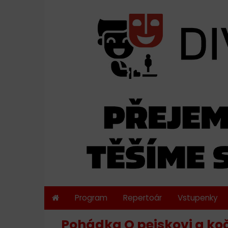
Program
Repertoár
Vstupenky
Pohádka O pejskovi a kočič