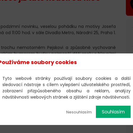
ší podzimní novinku, veselou pohádku na motivy Josefa
á od 11:00 hod. v sále Divadla Metro, Národní 25, Praha 1.
o trochu nemotorném Pejskovi a způsobně vychované
ovským humorem budou nejmenší děti spolu s hlavními
á kaťata, utěšovat panenku, zpívat písničky a radovat se
Používáme soubory cookies
produkce
Tyto webové stránky používají soubory cookies a další
sledovací nástroje s cílem vylepšení uživatelského prostředí,
zobrazení přizpůsobeného obsahu a reklam, analýzy
návštěvnosti webových stránek a zjištění zdroje návštěvnosti.
Souhlasím
Nesouhlasím