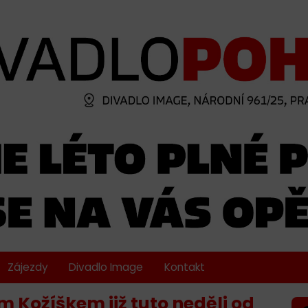
Zájezdy
Divadlo Image
Kontakt
 Kožíškem již tuto neděli od