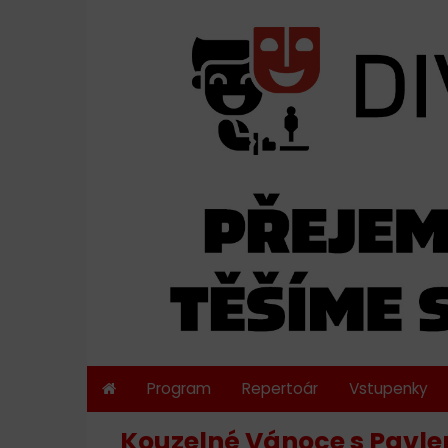
Program
Repertoár
Vstupenky
Kouzelné Vánoce s Pavlem