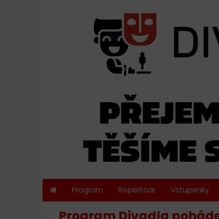
Program
Repertoár
Vstupenky
Program Divadla poháde