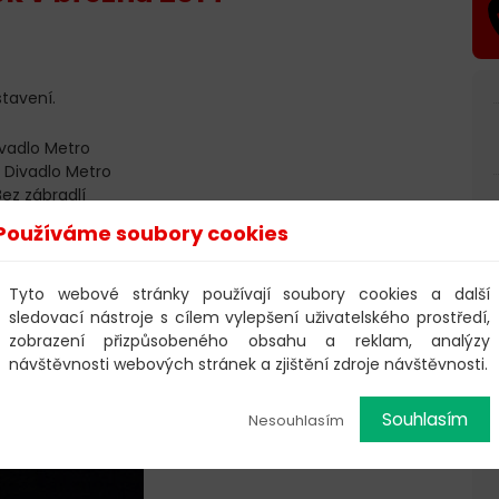
tavení.
vadlo Metro
 Divadlo Metro
ez zábradlí
dvídků
- Divadlo Metro
Používáme soubory cookies
tská knihovna
enou
- Divadlo Metro
adlo Metro
Tyto webové stránky používají soubory cookies a další
adlo Metro
sledovací nástroje s cílem vylepšení uživatelského prostředí,
- Divadlo Metro
zobrazení přizpůsobeného obsahu a reklam, analýzy
ivadlo Metro
návštěvnosti webových stránek a zjištění zdroje návštěvnosti.
Souhlasím
Nesouhlasím