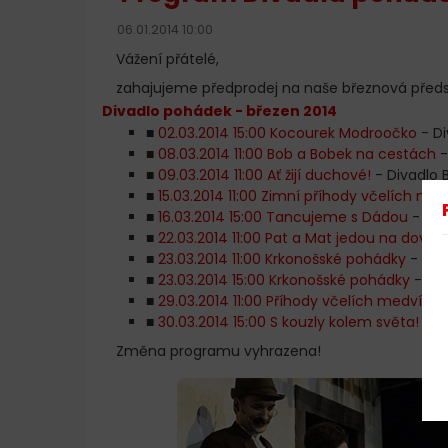
06.01.2014 10:00
Vážení přátelé,
zahajujeme předprodej na naše březnová předs
Divadlo pohádek - březen 2014
■
02.03.2014 15:00 Kocourek Modroočko
- Di
■
08.03.2014 11:00 Bob a Bobek na cestách
-
■
09.03.2014 11:00 Ať žijí duchové!
- Divadlo B
■
15.03.2014 11:00 Zimní příhody včelích me
■
16.03.2014 15:00 Tancujeme s Dádou
- Měs
■
22.03.2014 11:00 Pat a Mat jedou na dovol
■
23.03.2014 11:00 Krkonošské pohádky
- Div
■
23.03.2014 15:00 Krkonošské pohádky
- Div
■
29.03.2014 11:00 Příhody včelích medvídků
■
30.03.2014 15:00 S kouzly kolem světa!
- D
Změna programu vyhrazena!