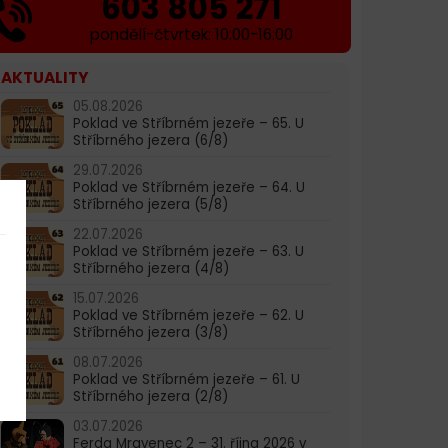
603 805 271
pondělí-čtvrtek: 10:00-16:00
AKTUALITY
05.08.2026
Poklad ve Stříbrném jezeře – 65. U
Stříbrného jezera (6/8)
29.07.2026
Poklad ve Stříbrném jezeře – 64. U
Stříbrného jezera (5/8)
22.07.2026
Poklad ve Stříbrném jezeře – 63. U
Stříbrného jezera (4/8)
15.07.2026
Poklad ve Stříbrném jezeře – 62. U
Stříbrného jezera (3/8)
08.07.2026
Poklad ve Stříbrném jezeře – 61. U
Stříbrného jezera (2/8)
03.07.2026
Ferda Mravenec 2 – 31. října 2026 v