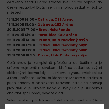
dětského seriálu Bořek stavitel live! přijíždí poprvé do
České republiky! Diváci se s ní mohou setkat v těchto
městech:
16.11.2008 14:00 -
Ostrava, ČEZ Aréna
16.11.2008 18:00 -
Ostrava, ČEZ Aréna
20.11.2008 17:00 -
Brno, Hala Rondo
21.11.2008 18:00 -
Pardubice, ČEZ Aréna
22.11.2008 14:00 -
Praha, Hala Podvinný mlýn
22.11.2008 17:00 -
Praha, Hala Podvinný mlýn
23.11.2008 13:00 -
Praha, Hala Podvinný mlýn
23.11.2008 16:30 -
Praha, Hala Podvinný mlýn
Celá show je kompletně přeložena do češtiny a je
určena nejmenším divákům, kteří se setkají se svými
oblíbenými kamarády - Bořkem, Týnou, míchačkou
Julčou, jeřábem Lůďou, buldozerem Maxem a dalšími, s
jejich příběhy a písničkami. Stavební stroje se chovají
jako děti a je úkolem Bořka a Týny učit je slušnému
chování, spolupráci, odvaze a cti.
Videoukázku z představení Bořek stavitel live! si můžete
prohlédnout
zde