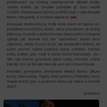
představení na motivy stejnojmenné dětské knížky
Josefa Koláře do Divadla pohádek již tuto neděli
2.3.2014. Představení začíná od 15:00 hod. v sále Divadla
Metro. Vstupenky si můžete objednat
zde
.
Kocourek Modroočko je malé kotě, které se teprve učí
pořádnému kočičímu životu. Jeho průvodcem je učený
Bělovous Zrzunda a krásná kočka Zelenoočka. Postupně
zjišťuje, jak dovede být ten "opravdový" kočičí život
zajímavý, někdy trochu krutý, ale především krásný. Na
svém prvním výletě potkává různá zvířátka- křečka,
krtka, králíka, psa, myši a různé kočičí kamarády. On i
děti tak mohou poznávat jejich zvyky, chování, místa
kde žijí, čím se živí ale také jak se k nim chová člověk.
Pohádka provázena písničkami Marka Ebena (Blues
kočky Zelenoočky, Tlapky klást potichu, Polštářky tvých
tlapek, Kočičí jazz, V podzemí, Komu se nelení a mnohé
další).
produkce