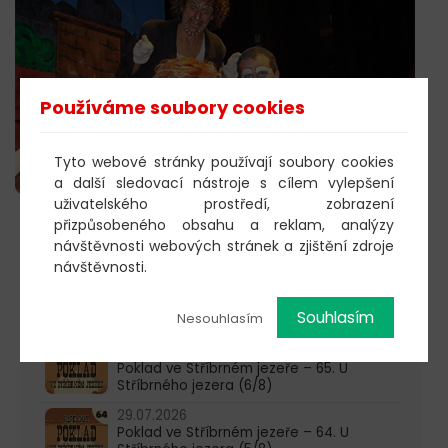
Používáme soubory cookies
Tyto webové stránky používají soubory cookies
a další sledovací nástroje s cílem vylepšení
uživatelského prostředí, zobrazení
přizpůsobeného obsahu a reklam, analýzy
603 805 271
návštěvnosti webových stránek a zjištění zdroje
návštěvnosti.
pondělí-čtvrtek: 10:00-16:00
Souhlasím
Nesouhlasím
AKTUALITY
05.08.2026
Poklad ve Stříbrném jezeře – 65. U
Stříbrného jezera (6/8)
29.07.2026
Poklad ve Stříbrném jezeře – 64. U