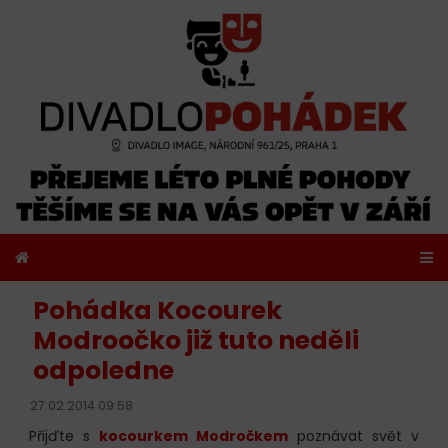
Pohádka Kocourek
Modroočko již tuto neděli
odpoledne
27.02.2014 09:58
Přijďte s
kocourkem Modročkem
poznávat svět v