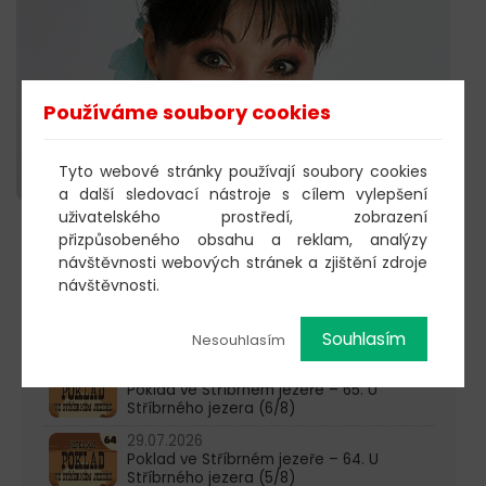
Používáme soubory cookies
Tyto webové stránky používají soubory cookies
a další sledovací nástroje s cílem vylepšení
uživatelského prostředí, zobrazení
přizpůsobeného obsahu a reklam, analýzy
603 805 271
návštěvnosti webových stránek a zjištění zdroje
návštěvnosti.
pondělí-čtvrtek: 10:00-16:00
Souhlasím
AKTUALITY
Nesouhlasím
05.08.2026
Poklad ve Stříbrném jezeře – 65. U
Stříbrného jezera (6/8)
29.07.2026
Poklad ve Stříbrném jezeře – 64. U
Stříbrného jezera (5/8)