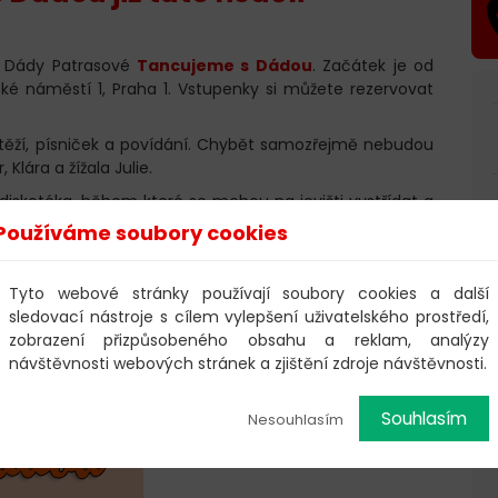
ní Dády Patrasové
Tancujeme s Dádou
. Začátek je od
ské náměstí 1, Praha 1. Vstupenky si můžete rezervovat
těží, písniček a povídání. Chybět samozřejmě nebudou
 Klára a žížala Julie.
 diskotéka, během které se mohou na jevišti vystřídat a
Používáme soubory cookies
produkce
Tyto webové stránky používají soubory cookies a další
sledovací nástroje s cílem vylepšení uživatelského prostředí,
zobrazení přizpůsobeného obsahu a reklam, analýzy
návštěvnosti webových stránek a zjištění zdroje návštěvnosti.
Souhlasím
Nesouhlasím