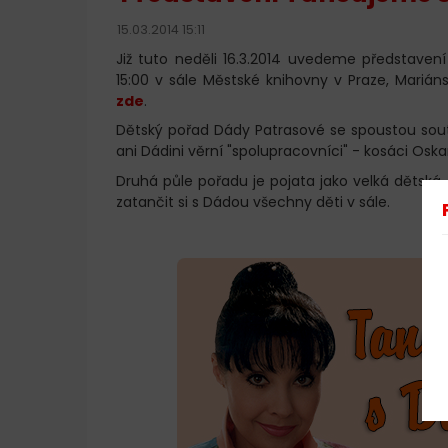
15.03.2014 15:11
Již tuto neděli 16.3.2014 uvedeme představe
15:00 v sále Městské knihovny v Praze, Marián
zde
.
Dětský pořad Dády Patrasové se spoustou sou
ani Dádini věrní "spolupracovníci" - kosáci Oskar,
Druhá půle pořadu je pojata jako velká dětská
zatančit si s Dádou všechny děti v sále.