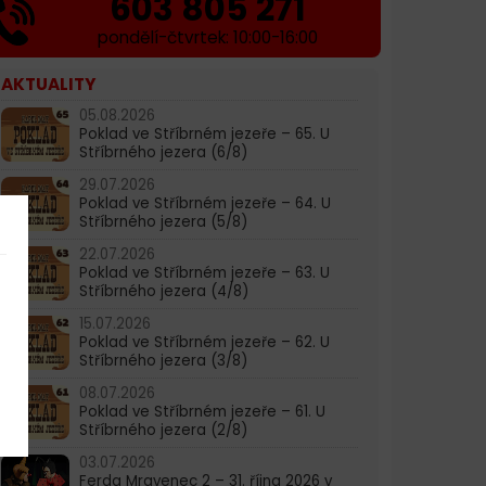
603 805 271
pondělí-čtvrtek: 10:00-16:00
AKTUALITY
05.08.2026
Poklad ve Stříbrném jezeře – 65. U
Stříbrného jezera (6/8)
29.07.2026
Poklad ve Stříbrném jezeře – 64. U
Stříbrného jezera (5/8)
22.07.2026
Poklad ve Stříbrném jezeře – 63. U
Stříbrného jezera (4/8)
15.07.2026
Poklad ve Stříbrném jezeře – 62. U
Stříbrného jezera (3/8)
08.07.2026
Poklad ve Stříbrném jezeře – 61. U
Stříbrného jezera (2/8)
03.07.2026
Ferda Mravenec 2 – 31. října 2026 v