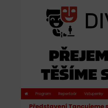
Program
Repertoár
Vstupenky
Představení Tancujeme s 