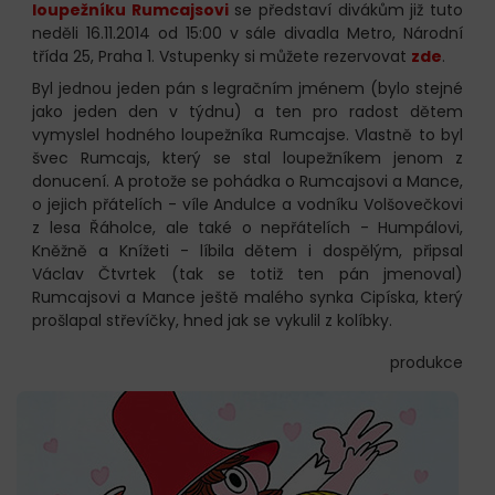
loupežníku Rumcajsovi
se představí divákům již tuto
neděli 16.11.2014 od 15:00 v sále divadla Metro, Národní
třída 25, Praha 1. Vstupenky si můžete rezervovat
zde
.
Byl jednou jeden pán s legračním jménem (bylo stejné
jako jeden den v týdnu) a ten pro radost dětem
vymyslel hodného loupežníka Rumcajse. Vlastně to byl
švec Rumcajs, který se stal loupežníkem jenom z
donucení. A protože se pohádka o Rumcajsovi a Mance,
o jejich přátelích - víle Andulce a vodníku Volšovečkovi
z lesa Řáholce, ale také o nepřátelích - Humpálovi,
Kněžně a Knížeti - líbila dětem i dospělým, připsal
Václav Čtvrtek (tak se totiž ten pán jmenoval)
Rumcajsovi a Mance ještě malého synka Cipíska, který
prošlapal střevíčky, hned jak se vykulil z kolíbky.
produkce