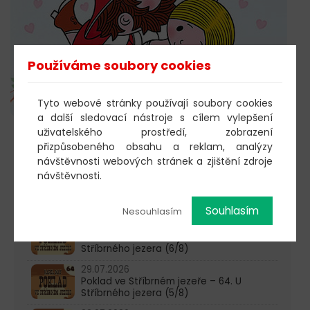
Používáme soubory cookies
Tyto webové stránky používají soubory cookies
a další sledovací nástroje s cílem vylepšení
uživatelského prostředí, zobrazení
přizpůsobeného obsahu a reklam, analýzy
603 805 271
návštěvnosti webových stránek a zjištění zdroje
pondělí-čtvrtek: 10:00-16:00
návštěvnosti.
AKTUALITY
Souhlasím
Nesouhlasím
05.08.2026
Poklad ve Stříbrném jezeře – 65. U
Stříbrného jezera (6/8)
29.07.2026
Poklad ve Stříbrném jezeře – 64. U
Stříbrného jezera (5/8)