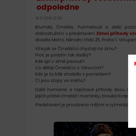
odpoledne
16.11.2014 21:35
Brumda, Čmelda, Pučmeloud a další postav
dobrodružství v představení
Zimní příhody vč
divadla Metro, Národní třída 25, Praha 1. Vstup
Víte,jak se Čmeláčci chystají na zimu?
Proč je podzim tak sladký?
Kde spí v zimě pavouk?
Co dělají Čmeláčci o Vánocích?
Kdo je to bílé strašidlo s pometlem?
Čí jsou stopy ve sněhu?
Další humorné a napínavé příhody dvou ma
jejich přátel čmeláčí maminky, brouka Kvapníka
Představení je provázeno milými a rytmickými 