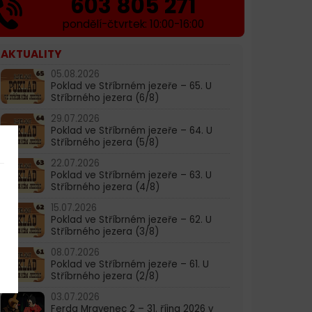
603 805 271
pondělí-čtvrtek: 10:00-16:00
AKTUALITY
05.08.2026
Poklad ve Stříbrném jezeře – 65. U
Stříbrného jezera (6/8)
29.07.2026
Poklad ve Stříbrném jezeře – 64. U
Stříbrného jezera (5/8)
22.07.2026
Poklad ve Stříbrném jezeře – 63. U
Stříbrného jezera (4/8)
15.07.2026
Poklad ve Stříbrném jezeře – 62. U
Stříbrného jezera (3/8)
08.07.2026
Poklad ve Stříbrném jezeře – 61. U
Stříbrného jezera (2/8)
03.07.2026
Ferda Mravenec 2 – 31. října 2026 v