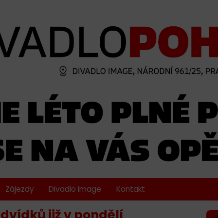
Zájezdy
Divadlo Image
Kontakt
dvídků již v pondělí