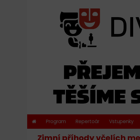
Program
Repertoár
Vstupenky
Zimní příhody včelích me