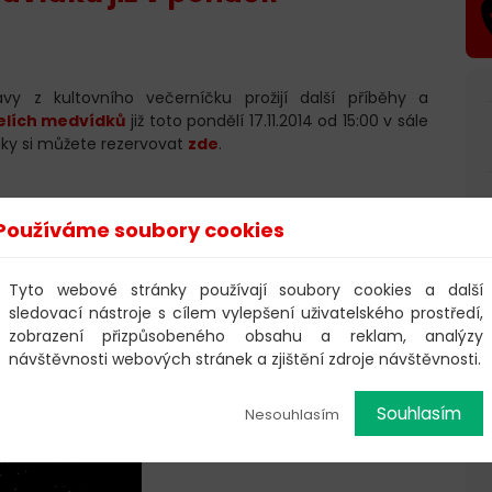
y z kultovního večerníčku prožijí další příběhy a
elích medvídků
již toto pondělí 17.11.2014 od 15:00 v sále
enky si můžete rezervovat
zde
.
Používáme soubory cookies
Tyto webové stránky používají soubory cookies a další
sledovací nástroje s cílem vylepšení uživatelského prostředí,
lých včelích medvídků-čmeláčků Čmeldy a Brumdy a
zobrazení přizpůsobeného obsahu a reklam, analýzy
, lučního koníka, mušky, pučmelouda, roháče aj.
návštěvnosti webových stránek a zjištění zdroje návštěvnosti.
písničkami Petra Skoumala s texty Zdeňka Svěráka.
produkce
Souhlasím
Nesouhlasím