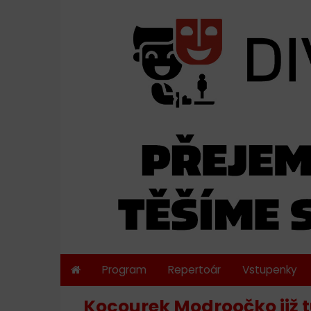
Program
Repertoár
Vstupenky
Kocourek Modroočko již t