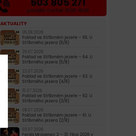
603 805 271
pondělí-čtvrtek: 10:00-16:00
AKTUALITY
05.08.2026
Poklad ve Stříbrném jezeře – 65. U
Stříbrného jezera (6/8)
29.07.2026
Poklad ve Stříbrném jezeře – 64. U
Stříbrného jezera (5/8)
22.07.2026
Poklad ve Stříbrném jezeře – 63. U
Stříbrného jezera (4/8)
15.07.2026
Poklad ve Stříbrném jezeře – 62. U
Stříbrného jezera (3/8)
08.07.2026
Poklad ve Stříbrném jezeře – 61. U
Stříbrného jezera (2/8)
03.07.2026
Ferda Mravenec 2 – 31. října 2026 v