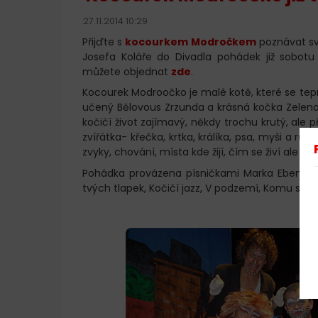
27.11.2014 10:29
Přijďte s
kocourkem Modročkem
poznávat sv
Josefa Koláře do Divadla pohádek již sobotu 2
můžete objednat
zde
.
Kocourek Modroočko je malé kotě, které se te
učený Bělovous Zrzunda a krásná kočka Zelenoo
kočičí život zajímavý, někdy trochu krutý, al
zvířátka- křečka, krtka, králíka, psa, myši a r
zvyky, chování, místa kde žijí, čím se živí ale ta
Pohádka provázena písničkami Marka Ebena (Bl
tvých tlapek, Kočičí jazz, V podzemí, Komu se n