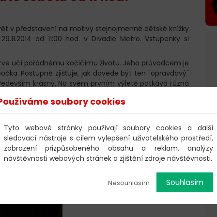
ět v představení na motivy stejnojmenné dětské knížky
9.11.2014 od 11:00 hod. v Divadle Metro. Vstupenky si
prve učí pořádnému kočičímu životu. Jeho průvodcem je
čka. Postupně zjišťuje, jak dovede být ten "opravdový"
e především krásný. Na svém prvním výletě potkává různá
ůzné kočičí kamarády. On i děti tak mohou poznávat jejich
Používáme soubory cookies
ké jak se k nim chová člověk.
ues kočky Zelenoočky, Tlapky klást potichu, Polštářky
Tyto webové stránky používají soubory cookies a další
elení a mnohé další).
sledovací nástroje s cílem vylepšení uživatelského prostředí,
produkce
zobrazení přizpůsobeného obsahu a reklam, analýzy
návštěvnosti webových stránek a zjištění zdroje návštěvnosti.
Souhlasím
Nesouhlasím