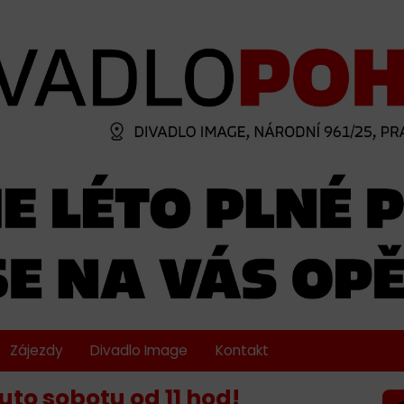
Zájezdy
Divadlo Image
Kontakt
uto sobotu od 11 hod!