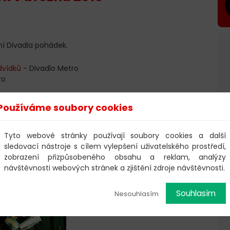
í Divadla pohádek.
dvídků
- Divadlo Metro
ro
tská knihovna
Používáme soubory cookies
adlo Metro
- Divadlo Metro
vadlo Metro
Tyto webové stránky používají soubory cookies a další
Bez zábradlí
sledovací nástroje s cílem vylepšení uživatelského prostředí,
zobrazení přizpůsobeného obsahu a reklam, analýzy
návštěvnosti webových stránek a zjištění zdroje návštěvnosti.
Souhlasím
Nesouhlasím