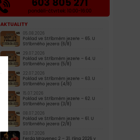
603 805 271
pondělí-čtvrtek: 10:00-16:00
AKTUALITY
05.08.2026
Poklad ve Stříbrném jezeře – 65. U
Stříbrného jezera (6/8)
29.07.2026
Poklad ve Stříbrném jezeře – 64. U
Stříbrného jezera (5/8)
22.07.2026
Poklad ve Stříbrném jezeře – 63. U
Stříbrného jezera (4/8)
15.07.2026
Poklad ve Stříbrném jezeře – 62. U
Stříbrného jezera (3/8)
08.07.2026
Poklad ve Stříbrném jezeře – 61. U
Stříbrného jezera (2/8)
03.07.2026
Ferda Mravenec 2 – 31. října 2026 v