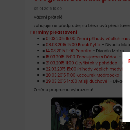
05.01.2015 10:00
Vážení přátelé,
zahajujeme předprodej na březnová představen
Termíny představení
■
01.03.2015 15:00 Zimní příhody včelích me
■
08.03.2015 15:00 Brouk Pytlík
- Divadlo Met
■
14.03.2015 11:00 Popelka
- Divadlo Metro
■
15.03.2015 15:00 Tancujeme s Dádou
- Měs
■
21.03.2015 11:00 Čtyřlístek v pohádce
- Div
■
22.03.2015 15:00 Příhody včelích medvídků
■
28.03.2015 11:00 Kocourek Modroočko
- Di
■
29.03.2015 14:00 Ať žijí duchové!
- Divadlo 
Změna programu vyhrazena!