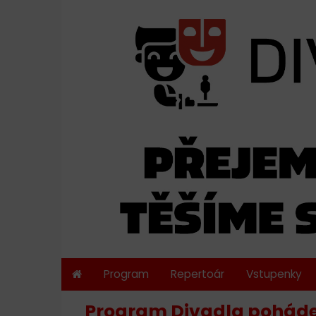
Program
Repertoár
Vstupenky
Program Divadla pohádek