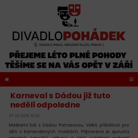
Karneval s Dádou již tuto
neděli odpoledne
07.02.2015 10:00
Maškarní bál s Dádou Patrasovou. Velká příležitost pro
děti v karnevalových maskách. Připravena je spousta
písniček, tanečků, zábavy a také vyhlášení nejlepší