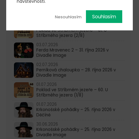
návštěvnosti.
15.07.2026
Poklad ve Stříbrném jezeře – 62. U
Stříbrného jezera (3/8)
Souhlasím
Nesouhlasím
08.07.2026
Poklad ve Stříbrném jezeře – 61. U
Stříbrného jezera (2/8)
03.07.2026
Ferda Mravenec 2 – 31. října 2026 v
Divadle Image
02.07.2026
Perníková chaloupka – 28. října 2026 v
Divadle Image
01.07.2026
Poklad ve Stříbrném jezeře – 60. U
Stříbrného jezera (1/8)
01.07.2026
Krkonošské pohádky – 25. října 2026 v
Děčíně
30.06.2026
Krkonošské pohádky – 25. října 2026 v
Divadle Image