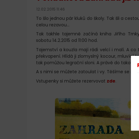
12.02.2015 11:46
To šlo jednou pár kluků do školy. Tak šli a cest
celou rezavou…
Tak takhle tajemně začíná kniha Jiřího Trn
sobotu 14.2.2015 od 11:00 hod.
Tajemství a kouzla mají rádi velcí i malí. A c
překvapení. Hlídá ji zlomyslný kocour, mluvící trp
tak pomůžou legrační sloni. A právě do takové za
A s nimi se můžete zatoulat i vy. Těšíme se na 
Vstupenky si můžete rezervovat
zde
.