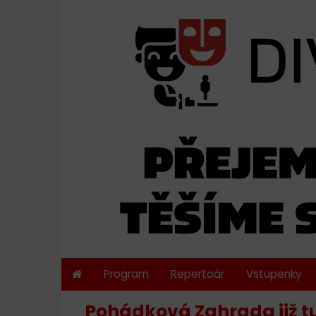
Program
Repertoár
Vstupenky
Pohádková Zahrada již t