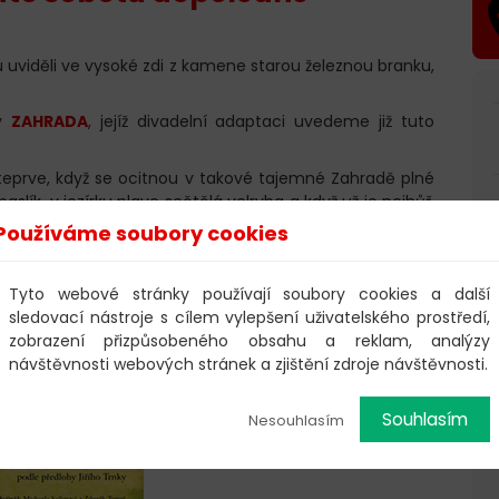
ou uviděli ve vysoké zdi z kamene starou železnou branku,
ky
ZAHRADA
, jejíž divadelní adaptaci uvedeme již tuto
o teprve, když se ocitnou v takové tajemné Zahradě plné
aslík, v jezírku plave sečtělá velryba a když už je nejhůř,
hrady se zatoulají tři zvědaví kluci.
Používáme soubory cookies
vás!
Tyto webové stránky používají soubory cookies a další
sledovací nástroje s cílem vylepšení uživatelského prostředí,
produkce
zobrazení přizpůsobeného obsahu a reklam, analýzy
návštěvnosti webových stránek a zjištění zdroje návštěvnosti.
Souhlasím
Nesouhlasím