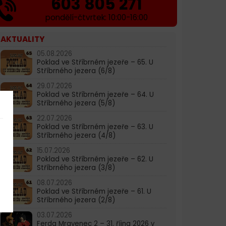
603 805 271
pondělí-čtvrtek: 10:00-16:00
AKTUALITY
05.08.2026
Poklad ve Stříbrném jezeře – 65. U
Stříbrného jezera (6/8)
29.07.2026
Poklad ve Stříbrném jezeře – 64. U
Stříbrného jezera (5/8)
22.07.2026
Poklad ve Stříbrném jezeře – 63. U
Stříbrného jezera (4/8)
15.07.2026
Poklad ve Stříbrném jezeře – 62. U
Stříbrného jezera (3/8)
08.07.2026
Poklad ve Stříbrném jezeře – 61. U
Stříbrného jezera (2/8)
03.07.2026
Ferda Mravenec 2 – 31. října 2026 v