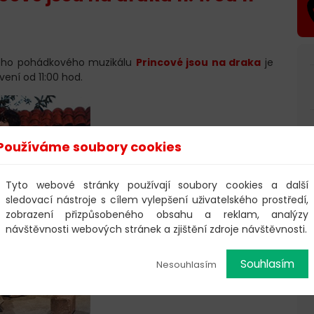
ého pohádkového muzikálu
Princové jsou na draka
je
ení od 11:00 hod.
Používáme soubory cookies
Tyto webové stránky používají soubory cookies a další
sledovací nástroje s cílem vylepšení uživatelského prostředí,
zobrazení přizpůsobeného obsahu a reklam, analýzy
návštěvnosti webových stránek a zjištění zdroje návštěvnosti.
Souhlasím
Nesouhlasím