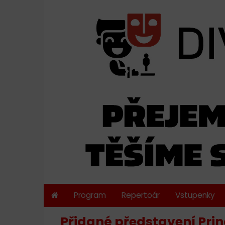
Program
Repertoár
Vstupenky
Přidané představení Princ