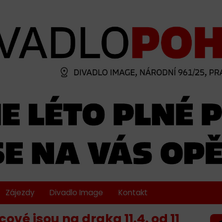
Zájezdy
Divadlo Image
Kontakt
ové jsou na draka 11.4. od 11