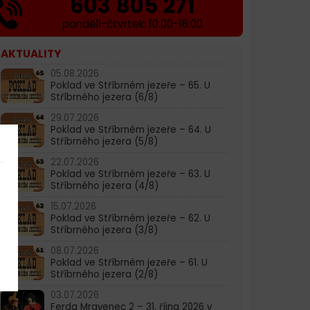
603 805 271
pondělí-čtvrtek: 10:00-16:00
AKTUALITY
05.08.2026
Poklad ve Stříbrném jezeře – 65. U
Stříbrného jezera (6/8)
29.07.2026
Poklad ve Stříbrném jezeře – 64. U
Stříbrného jezera (5/8)
22.07.2026
Poklad ve Stříbrném jezeře – 63. U
Stříbrného jezera (4/8)
15.07.2026
Poklad ve Stříbrném jezeře – 62. U
Stříbrného jezera (3/8)
08.07.2026
Poklad ve Stříbrném jezeře – 61. U
Stříbrného jezera (2/8)
03.07.2026
Ferda Mravenec 2 – 31. října 2026 v