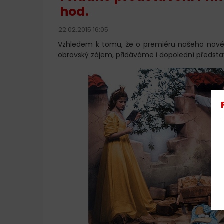
hod.
22.02.2015 16:05
Vzhledem k tomu, že o premiéru našeho nov
obrovský zájem, přidáváme i dopolední představ