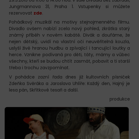
Jungmannova 31, Praha 1. Vstupenky si můžete
rezervovat
zde
.
Pohádkový muzikál na motivy stejnojmenného filmu.
Divadlo ovšem nabízí zcela nový pohled, zkrátka starý
známý příběh v novém kabátě. Divák a doufáme, že
nejen dětský, uvidí na vlastní oči neuvěřitelná kouzla,
uslyší živě hranou hudbu a zpívající i tancující loutky a
herce. Vznikne podívaná pro děti, táty, mámy a vůbec
všechny, kteří se budou chtít zasmát, pobavit a ti starší
třeba i trochu zavzpomínat.
V pohádce zazní řada dnes již kultovních písniček
Zdeňka Svěráka a Jaroslava Uhlíře: Každý den, Hajný je
lesa pán, Skřítkové tesaři a další.
produkce