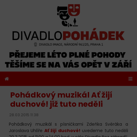
Pohádkový muzikál Ať žijí
duchové! již tuto neděli
28.03.2015 11:38
Pohádkový muzikál s písničkami Zdeňka Svěráka a
Jaroslava Uhlíře
Ať žijí duchové!
uvedeme tuto neděli
29.3.2015 od 11:00 a 14:00 hod. v sále Divadla Bez zábradlí,