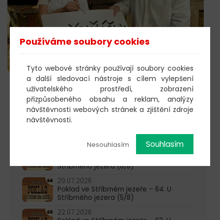
Používáme soubory cookies
Tyto webové stránky používají soubory cookies
a další sledovací nástroje s cílem vylepšení
uživatelského prostředí, zobrazení
603 805 271
přizpůsobeného obsahu a reklam, analýzy
návštěvnosti webových stránek a zjištění zdroje
pondělí-čtvrtek: 10:00-16:00
návštěvnosti.
AKTUALITY
Souhlasím
Nesouhlasím
05.08.2026
Poklad ve Stříbrném jezeře – 65. U
Stříbrného jezera (6/8)
29.07.2026
Poklad ve Stříbrném jezeře – 64. U
Stříbrného jezera (5/8)
22.07.2026