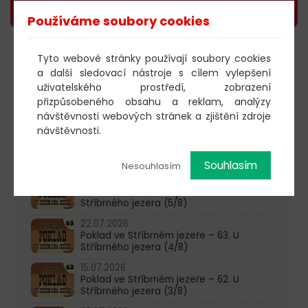
Používáme soubory cookies
Tyto webové stránky používají soubory cookies
603 805 271
a další sledovací nástroje s cílem vylepšení
pondělí-čtvrtek: 10:00-16:00
uživatelského prostředí, zobrazení
přizpůsobeného obsahu a reklam, analýzy
AKTUALITY
návštěvnosti webových stránek a zjištění zdroje
návštěvnosti.
05.08.2026
Poklad ve Stříbrném jezeře – 65. U
Stříbrného jezera (6/8)
Souhlasím
Nesouhlasím
29.07.2026
Poklad ve Stříbrném jezeře – 64. U
Stříbrného jezera (5/8)
22.07.2026
Poklad ve Stříbrném jezeře – 63. U
Stříbrného jezera (4/8)
15.07.2026
Poklad ve Stříbrném jezeře – 62. U
Stříbrného jezera (3/8)