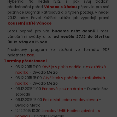
Hybernia. Na neděli 13.12. si pak svůj tradiční
předvánoční pořad
Vánoce s Dádou
připravila pro své
příznivce Dagmar Patrasová a o týden později, v neděli
20.12. nám Pavel Kožíšek ukáže jak vypadají pravé
Kouzeln(ick)é Vánoce
.
Letos poprvé pro vás
budeme hrát denně
i mezi
vánočními svátky a to
od neděle 27.12 do čtvrtka
30.12. vždy od 15 hod
.
Prosincový program ke stažení ve formátu PDF
naleznete
zde
.
Termíny představení
05.12.2015 11:00
Když je v pekle neděle
+
mikulášská
nadílka
- Divadlo Metro
05.12.2015 15:00
Čtyřlístek v pohádce
+
mikulášská
nadílka
- Divadlo Metro
06.12.2015 11:00
Princové jsou na draka
- Divadlo Bez
zábradlí
06.12.2015 15:00
Pat a Mat jedou na dovolenou
-
Divadlo Metro
12.12.2015 10:30
Jaroslav Uhlíř: Hodina zpívání ... s
kapelou
- Divadlo Hybernia