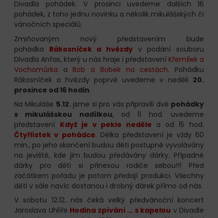
Divadla pohádek. V prosinci uvedeme dalších 16
pohádek, z toho jednu novinku a několik mikulášských či
vánočních speciálů.
Zmiňovaným nový představením bude
pohádka
Rákosníček a hvězdy
v podání souboru
Divadla Anfas, který u nás hraje i představení
Křemílek a
Vochomůrka
a
Bob a Bobek na cestách
. Pohádku
Rákosníček a hvězdy poprvé uvedeme v neděli
20.
prosince od 16 hodin
.
Na Mikuláše
5.12.
jsme si pro vás připravili dvě
pohádky
s mikulášskou nadílkou
, od 11 hod. uvedeme
představení
Když je v pekle neděle
a od 15 hod.
Čtyřlístek v pohádce
. Délka představení je vždy 60
min., po jeho skončení budou děti postupně vyvolávány
na jeviště, kde jim budou předávány dárky. Případné
dárky pro děti si přinesou rodiče sebou!!! Před
začátkem pořadu je potom předají produkci. Všechny
děti v sále navíc dostanou i drobný dárek přímo od nás.
V sobotu 12.12. nás čeká velký předvánoční koncert
Jaroslava Uhlíře
Hodina zpívání ... s kapelou
v Divadle