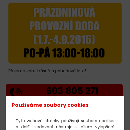
Přejeme vám krásné a pohodové léto!
603 805 271
pondělí-čtvrtek: 10:00-16:00
Používáme soubory cookies
AKTUALITY
05.08.2026
Tyto webové stránky používají soubory cookies
Poklad ve Stříbrném jezeře – 65. U
a další sledovací nástroje s cílem vylepšení
Stříbrného jezera (6/8)