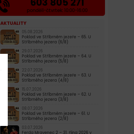
603 805 271
pondělí-čtvrtek: 10:00-16:00
AKTUALITY
05.08.2026
Poklad ve Stříbrném jezeře – 65. U
Stříbrného jezera (6/8)
29.07.2026
Poklad ve Stříbrném jezeře – 64. U
Stříbrného jezera (5/8)
22.07.2026
Poklad ve Stříbrném jezeře – 63. U
Stříbrného jezera (4/8)
15.07.2026
Poklad ve Stříbrném jezeře – 62. U
Stříbrného jezera (3/8)
08.07.2026
Poklad ve Stříbrném jezeře – 61. U
Stříbrného jezera (2/8)
03.07.2026
Ferda Mravenec 2 – 31. října 2026 v