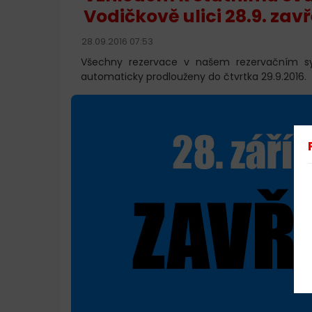
Vodičkově ulici 28.9. zav
28.09.2016 07:53
Všechny rezervace v našem rezervačním s
automaticky prodlouženy do čtvrtka 29.9.2016.