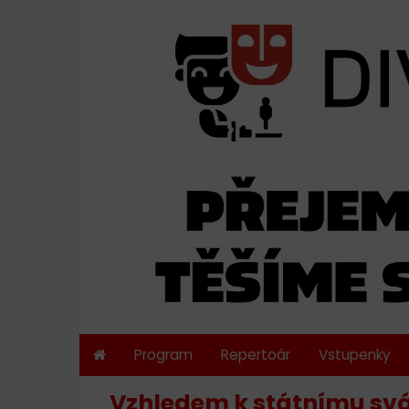
Program
Repertoár
Vstupenky
Vzhledem k státnímu sv