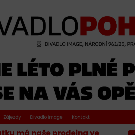
Zájezdy
Divadlo Image
Kontakt
átku má naše prodejna ve