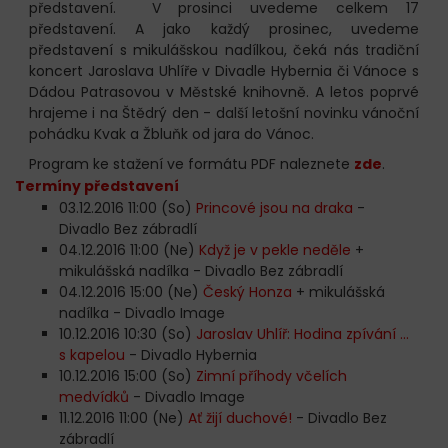
představení. V prosinci uvedeme celkem 17
představení. A jako každý prosinec, uvedeme
představení s mikulášskou nadílkou, čeká nás tradiční
koncert Jaroslava Uhlíře v Divadle Hybernia či Vánoce s
Dádou Patrasovou v Městské knihovně. A letos poprvé
hrajeme i na Štědrý den - další letošní novinku vánoční
pohádku Kvak a Žbluňk od jara do Vánoc.
Program ke stažení ve formátu PDF naleznete
zde
.
Termíny představení
03.12.2016 11:00 (So)
Princové jsou na draka
-
Divadlo Bez zábradlí
04.12.2016 11:00 (Ne)
Když je v pekle neděle
+
mikulášská nadílka - Divadlo Bez zábradlí
04.12.2016 15:00 (Ne)
Český Honza
+ mikulášská
nadílka - Divadlo Image
10.12.2016 10:30 (So)
Jaroslav Uhlíř: Hodina zpívání ...
s kapelou
- Divadlo Hybernia
10.12.2016 15:00 (So)
Zimní příhody včelích
medvídků
- Divadlo Image
11.12.2016 11:00 (Ne)
Ať žijí duchové!
- Divadlo Bez
zábradlí