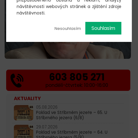
návštěvnosti webových stránek a zjištění zdroje
návštěvnosti.
Souhlasím
Nesouhlasím
603 805 271
pondělí-čtvrtek: 10:00-16:00
AKTUALITY
05.08.2026
Poklad ve Stříbrném jezeře – 65. U
Stříbrného jezera (6/8)
29.07.2026
Poklad ve Stříbrném jezeře – 64. U
Stříbrného jezera (5/8)