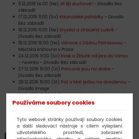
11.12.2016 14:00 (Ne)
Ať žijí duchové!
- Divadlo Bez
zábradlí
17.12.2016 11:00 (So)
Krkonošské pohádky
- Divadlo
Bez zábradlí
18.12.2016 11:00 (Ne)
Krysáci a ztracený Ludvík
-
Divadlo Bez zábradlí
18.12.2016 15:00 (Ne)
Vánoce s Dádou Patrasovou
-
Městská knihovna v Praze
24.12.2016 11:00 (So)
Kvak a Žbluňk od jara do Vánoc
- novinka - Divadlo Bez zábradlí
27.12.2016 15:00 (Út)
Princové jsou na draka
-
Divadlo Bez zábradlí
28.12.2016 15:00 (St)
Pat a Mat jedou na dovolenou
-
Divadlo Image
29.12.2016 15:00 (Čt)
Kocourek Modroočko
- Divadlo
Image
Používáme soubory cookies
30.12.2016 15:00 (Pá)
Ať žijí duchové!
- Divadlo Bez
zábradlí
Tyto webové stránky používají soubory cookies
Změna programu vyhrazena!
a další sledovací nástroje s cílem vylepšení
uživatelského prostředí, zobrazení
přizpůsobeného obsahu a reklam, analýzy