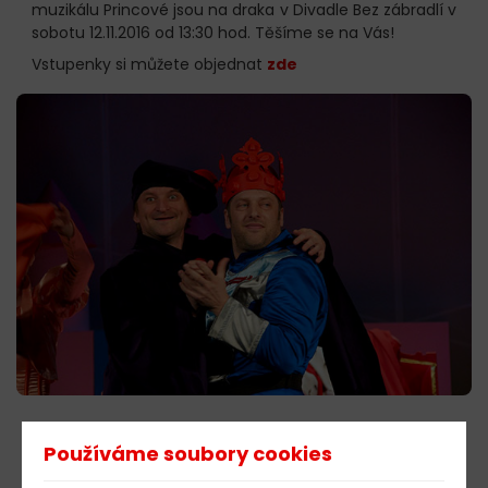
muzikálu Princové jsou na draka v Divadle Bez zábradlí v
sobotu 12.11.2016 od 13:30 hod. Těšíme se na Vás!
Vstupenky si můžete objednat
zde
603 805 271
Používáme soubory cookies