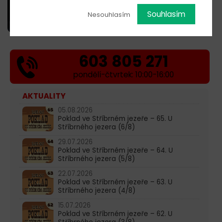
Souhlasím
Nesouhlasím
603 805 271
pondělí-čtvrtek: 10:00-16:00
AKTUALITY
05.08.2026
Poklad ve Stříbrném jezeře – 65. U
Stříbrného jezera (6/8)
29.07.2026
Poklad ve Stříbrném jezeře – 64. U
Stříbrného jezera (5/8)
22.07.2026
Poklad ve Stříbrném jezeře – 63. U
Stříbrného jezera (4/8)
15.07.2026
Poklad ve Stříbrném jezeře – 62. U