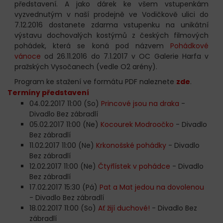
představení. A jako dárek ke všem vstupenkám
vyzvednutým v naší prodejně ve Vodičkově ulici do
7.12.2016 dostanete zdarma vstupenku na unikátní
výstavu dochovalých kostýmů z českých filmových
pohádek, která se koná pod názvem
Pohádkové
vánoce
od 26.11.2016 do 7.1.2017 v OC Galerie Harfa v
pražských Vysočanech (vedle O2 arény).
Program ke stažení ve formátu PDF naleznete
zde
.
Termíny představení
04.02.2017 11:00 (So)
Princové jsou na draka
-
Divadlo Bez zábradlí
05.02.2017 11:00 (Ne)
Kocourek Modroočko
- Divadlo
Bez zábradlí
11.02.2017 11:00 (Ne)
Krkonošské pohádky
- Divadlo
Bez zábradlí
12.02.2017 11:00 (Ne)
Čtyřlístek v pohádce
- Divadlo
Bez zábradlí
17.02.2017 15:30 (Pá)
Pat a Mat jedou na dovolenou
- Divadlo Bez zábradlí
18.02.2017 11:00 (So)
Ať žijí duchové!
- Divadlo Bez
zábradlí