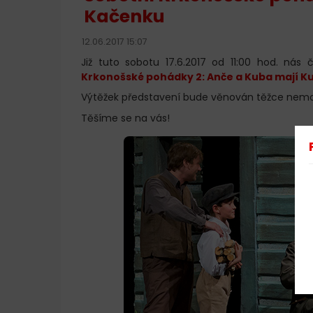
Kačenku
12.06.2017 15:07
Již tuto sobotu 17.6.2017 od 11:00 hod. nás
Krkonošské pohádky 2: Anče a Kuba mají K
Výtěžek představení bude věnován těžce nem
Těšíme se na vás!