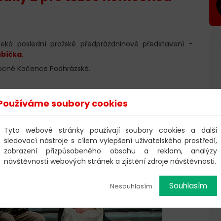
 čeká poslední pražské předprázdninové představení -
ubíčka
.
ocné Kačence Podhrázské.
Používáme soubory cookies
Tyto webové stránky používají soubory cookies a další
sledovací nástroje s cílem vylepšení uživatelského prostředí,
zobrazení přizpůsobeného obsahu a reklam, analýzy
návštěvnosti webových stránek a zjištění zdroje návštěvnosti.
Souhlasím
Nesouhlasím