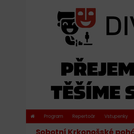
Program
Repertoár
Vstupenky
Sobotní Krkonošské poh