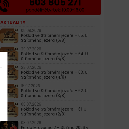
603 805 271
pondělí-čtvrtek: 10:00-16:00
AKTUALITY
05.08.2026
Poklad ve Stříbrném jezeře – 65. U
Stříbrného jezera (6/8)
29.07.2026
Poklad ve Stříbrném jezeře – 64. U
Stříbrného jezera (5/8)
22.07.2026
Poklad ve Stříbrném jezeře – 63. U
Stříbrného jezera (4/8)
15.07.2026
Poklad ve Stříbrném jezeře – 62. U
Stříbrného jezera (3/8)
08.07.2026
Poklad ve Stříbrném jezeře – 61. U
Stříbrného jezera (2/8)
03.07.2026
Ferda Mravenec 2 – 31. října 2026 v