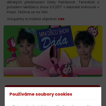
dětských představení Dády Patrasové. Tentokrát s
pořadem MiniDisco show 5.11.2017 v Městské knihovně v
Praze. Těšíme se na Vás!
Vstupenky si můžete objednat
zde
603 805 271
Používáme soubory cookies
pondělí-čtvrtek: 10:00-16:00