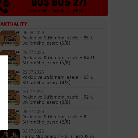
603 805 271
pondělí-čtvrtek: 10:00-16:00
AKTUALITY
05.08.2026
Poklad ve Stříbrném jezeře – 65. U
Stříbrného jezera (6/8)
29.07.2026
Poklad ve Stříbrném jezeře – 64. U
Stříbrného jezera (5/8)
22.07.2026
Poklad ve Stříbrném jezeře – 63. U
Stříbrného jezera (4/8)
15.07.2026
Poklad ve Stříbrném jezeře – 62. U
Stříbrného jezera (3/8)
08.07.2026
Poklad ve Stříbrném jezeře – 61. U
Stříbrného jezera (2/8)
03.07.2026
Ferda Mravenec 2 – 31. října 2026 v