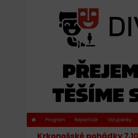
Program
Repertoár
Vstupenky
Krkonošské pohádky 7.10