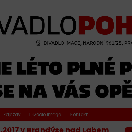
Zájezdy
Divadlo Image
Kontakt
.2017 v Brandýse nad Labem