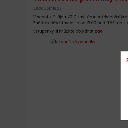
28.06.2017 15:29
V sobotu 7. října 2017 zavítáme s Krkonošský
Začátek představení je od 16.00 hod. Těšíme se
Vstupenky si můžete objednat
zde