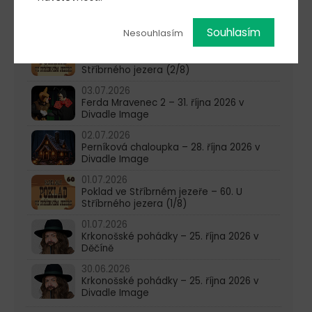
15.07.2026
Poklad ve Stříbrném jezeře – 62. U
Stříbrného jezera (3/8)
Souhlasím
Nesouhlasím
08.07.2026
Poklad ve Stříbrném jezeře – 61. U
Stříbrného jezera (2/8)
03.07.2026
Ferda Mravenec 2 – 31. října 2026 v
Divadle Image
02.07.2026
Perníková chaloupka – 28. října 2026 v
Divadle Image
01.07.2026
Poklad ve Stříbrném jezeře – 60. U
Stříbrného jezera (1/8)
01.07.2026
Krkonošské pohádky – 25. října 2026 v
Děčíně
30.06.2026
Krkonošské pohádky – 25. října 2026 v
Divadle Image