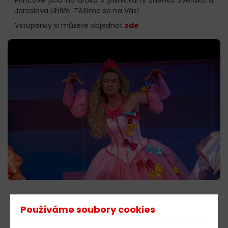
Jaroslava Uhlíře. Těšíme se na Vás!
Vstupenky si můžete objednat
zde
603 805 271
Používáme soubory cookies
pondělí-čtvrtek: 10:00-16:00