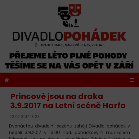
Princové jsou na draka
3.9.2017 na Letní scéně Harfa
22.07.2017 13:23
Dvanáctou divadelní sezónu zahájí Divadlo pohádek v
neděli 3.9.2017 v 16.00 hod. pohádkovým muzikálem
Princové jsou na draka s písničkami Zdeňka Svěráka a