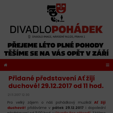
Přidané představení Ať žijí
duchové! 29.12.2017 od 11 hod.
21.11.2017 12:30
Pro velký zájem o náš pohádkový muzikál
Ať žijí
duchové!
přidáváme v
pátek 29.12.2017
i dopolední
představení od 11.00 hod. v
Divadle Bez zábradlí
. Těšíme