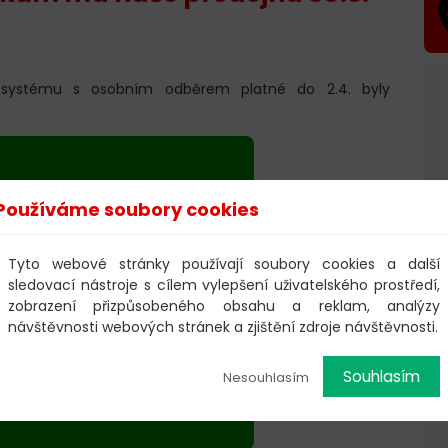
systému s osobním odběrem platné do 2.4. byly
Používáme soubory cookies
Tyto webové stránky používají soubory cookies a další
sledovací nástroje s cílem vylepšení uživatelského prostředí,
zobrazení přizpůsobeného obsahu a reklam, analýzy
návštěvnosti webových stránek a zjištění zdroje návštěvnosti.
Souhlasím
Nesouhlasím