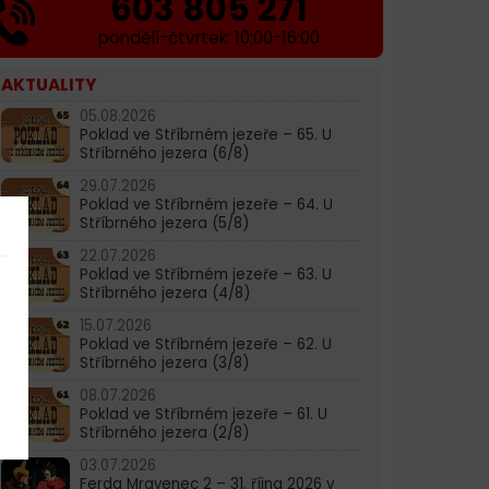
603 805 271
pondělí-čtvrtek: 10:00-16:00
AKTUALITY
05.08.2026
Poklad ve Stříbrném jezeře – 65. U
Stříbrného jezera (6/8)
29.07.2026
Poklad ve Stříbrném jezeře – 64. U
Stříbrného jezera (5/8)
22.07.2026
Poklad ve Stříbrném jezeře – 63. U
Stříbrného jezera (4/8)
15.07.2026
Poklad ve Stříbrném jezeře – 62. U
Stříbrného jezera (3/8)
08.07.2026
Poklad ve Stříbrném jezeře – 61. U
Stříbrného jezera (2/8)
03.07.2026
Ferda Mravenec 2 – 31. října 2026 v