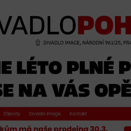
Zájezdy
Divadlo Image
Kontakt
kům má naše prodejna 30.3.