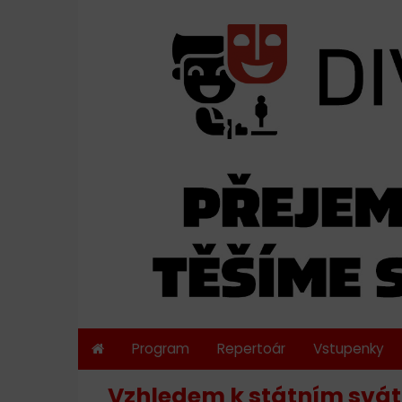
Program
Repertoár
Vstupenky
Vzhledem k státním svát