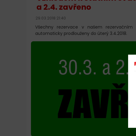
a 2.4. zavřeno
29.03.2018 21:40
Všechny rezervace v našem rezervačním 
automaticky prodlouženy do úterý 3.4.2018.