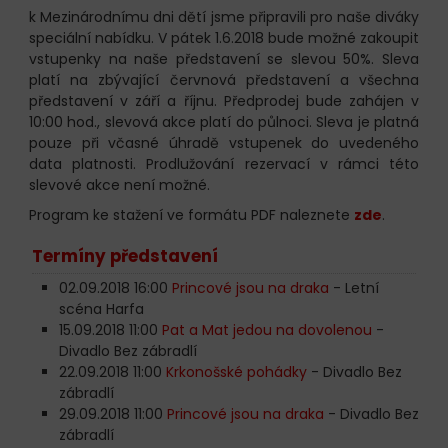
k Mezinárodnímu dni dětí jsme připravili pro naše diváky
speciální nabídku. V pátek 1.6.2018 bude možné zakoupit
vstupenky na naše představení se slevou 50%. Sleva
platí na zbývající červnová představení a všechna
představení v září a říjnu. Předprodej bude zahájen v
10:00 hod., slevová akce platí do půlnoci. Sleva je platná
pouze při včasné úhradě vstupenek do uvedeného
data platnosti. Prodlužování rezervací v rámci této
slevové akce není možné.
Program ke stažení ve formátu PDF naleznete
zde
.
Termíny představení
02.09.2018 16:00
Princové jsou na draka
- Letní
scéna Harfa
15.09.2018 11:00
Pat a Mat jedou na dovolenou
-
Divadlo Bez zábradlí
22.09.2018 11:00
Krkonošské pohádky
- Divadlo Bez
zábradlí
29.09.2018 11:00
Princové jsou na draka
- Divadlo Bez
zábradlí