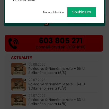
Souhlasím
Nesouhlasím
603 805 271
pondělí-čtvrtek: 10:00-16:00
AKTUALITY
05.08.2026
Poklad ve Stříbrném jezeře – 65. U
Stříbrného jezera (6/8)
29.07.2026
Poklad ve Stříbrném jezeře – 64. U
Stříbrného jezera (5/8)
22.07.2026
Poklad ve Stříbrném jezeře – 63. U
Stříbrného jezera (4/8)